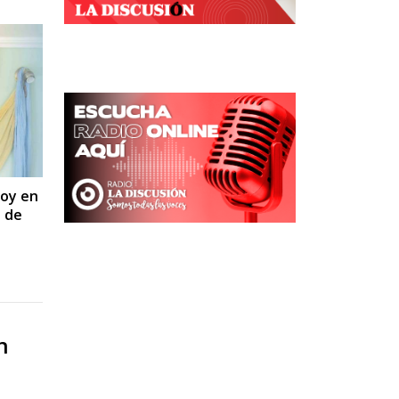
hoy en
e de
n