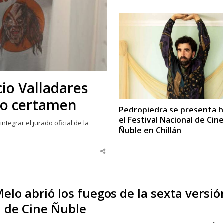
cio Valladares
oso certamen
Pedropiedra se presenta 
el Festival Nacional de Cin
integrar el jurado oficial de la
Ñuble en Chillán
Share
this
post
elo abrió los fuegos de la sexta versió
l de Cine Ñuble