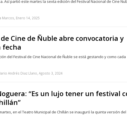
. Así partió este martes la sexta edición del Festival Nacional de Cine Ñu
a Marcos, Enero 14, 2025
l de Cine de Ñuble abre convocatoria y
 fecha
ión del Festival de Cine Nacional de Ñuble se está gestando y como cada 
ario Andrés Diaz Llano, Agosto 3, 2024
guera: “Es un lujo tener un festival 
hillán”
artes, en el Teatro Municipal de Chillán se inauguró la quinta versión del 