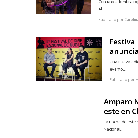
Con una alfombra roja
el…
Publicado por Carolin
Festiva
anuncia
Una nueva edic
evento…
Publicado por M
Amparo No
este en C
La noche de este m
Nacional…