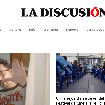
La Discusión
l Diario de la Región de Ñuble
ca
Cultura
País
Economía
Deporte
Corporativa
Chillanejos disfrutaron del
Festival de Cine al aire libr