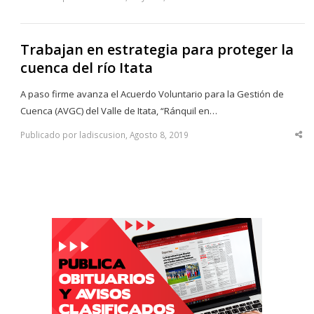
thi
po
Trabajan en estrategia para proteger la
cuenca del río Itata
A paso firme avanza el Acuerdo Voluntario para la Gestión de
Cuenca (AVGC) del Valle de Itata, “Ránquil en…
Publicado por ladiscusion, Agosto 8, 2019
Sha
thi
po