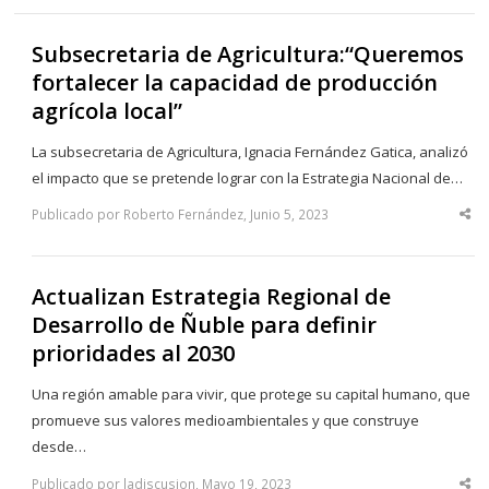
Subsecretaria de Agricultura:“Queremos
fortalecer la capacidad de producción
agrícola local”
La subsecretaria de Agricultura, Ignacia Fernández Gatica, analizó
el impacto que se pretende lograr con la Estrategia Nacional de…
Publicado por Roberto Fernández, Junio 5, 2023
Sha
thi
po
Actualizan Estrategia Regional de
Desarrollo de Ñuble para definir
prioridades al 2030
Una región amable para vivir, que protege su capital humano, que
promueve sus valores medioambientales y que construye
desde…
Publicado por ladiscusion, Mayo 19, 2023
Sha