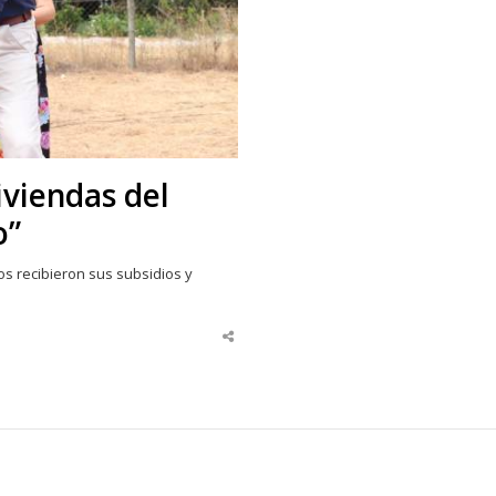
iviendas del
o”
los recibieron sus subsidios y
Share
this
post