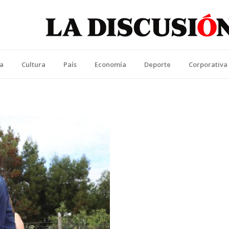
La Discusión
l Diario de la Región de Ñuble
ca
Cultura
País
Economía
Deporte
Corporativa