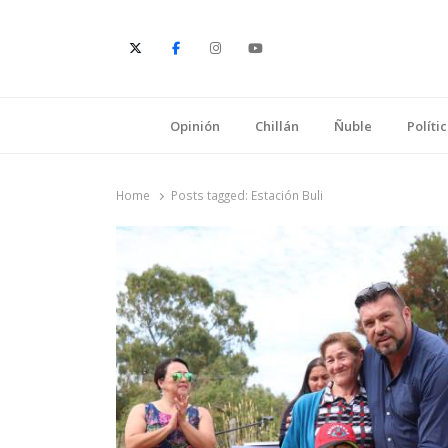
E
Opinión
Chillán
Ñuble
Políti
Home
Posts tagged:
Estación Buli