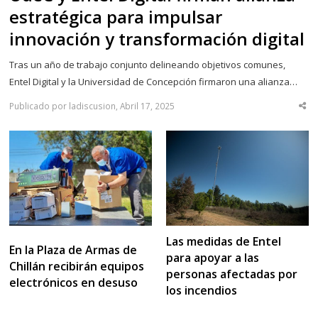
estratégica para impulsar
innovación y transformación digital
Tras un año de trabajo conjunto delineando objetivos comunes,
Entel Digital y la Universidad de Concepción firmaron una alianza…
Publicado por ladiscusion, Abril 17, 2025
Sha
thi
po
Las medidas de Entel
En la Plaza de Armas de
para apoyar a las
Chillán recibirán equipos
personas afectadas por
electrónicos en desuso
los incendios