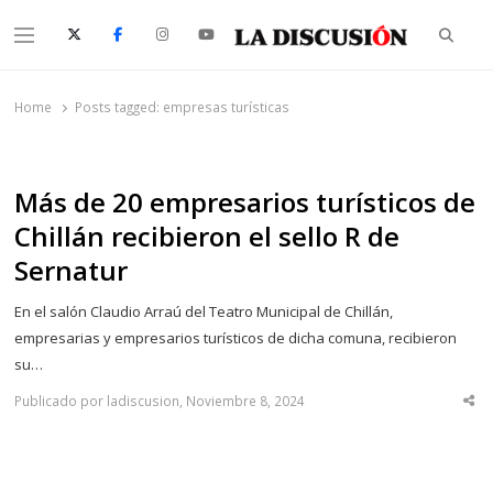
Searc
Menu
La Discusión
El Diario de la Región de Ñuble
Home
Posts tagged:
empresas turísticas
Más de 20 empresarios turísticos de
Chillán recibieron el sello R de
Sernatur
En el salón Claudio Arraú del Teatro Municipal de Chillán,
empresarias y empresarios turísticos de dicha comuna, recibieron
su…
Publicado por ladiscusion, Noviembre 8, 2024
Sha
thi
po