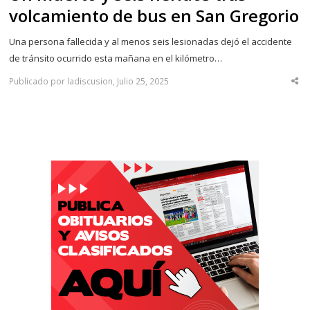
volcamiento de bus en San Gregorio
Una persona fallecida y al menos seis lesionadas dejó el accidente
de tránsito ocurrido esta mañana en el kilómetro…
Publicado por ladiscusion, Julio 25, 2025
Sha
thi
po