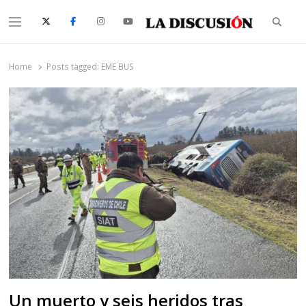
Searc
Menu
La Discusión
El Diario de la Región de Ñuble
Home
Posts tagged:
EME BUS
Un muerto y seis heridos tras