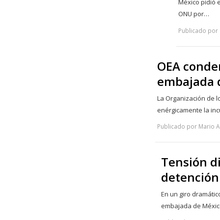
México pidió e
ONU por…
Publicado por 
OEA conden
embajada 
La Organización de 
enérgicamente la inc
Publicado por Mario An
Tensión d
detención
En un giro dramátic
embajada de Méxic