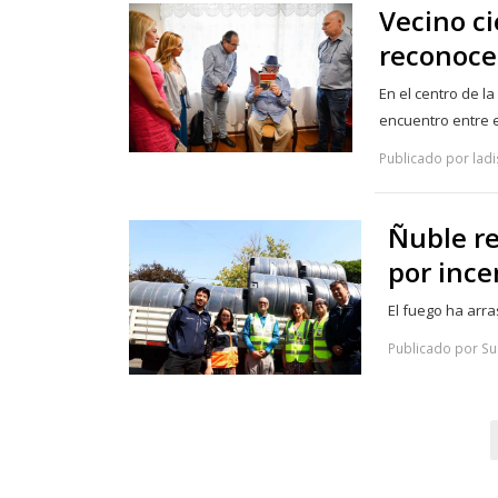
Vecino ci
reconoce
En el centro de l
encuentro entre 
Publicado por ladi
Ñuble re
por ince
El fuego ha arr
Publicado por Su