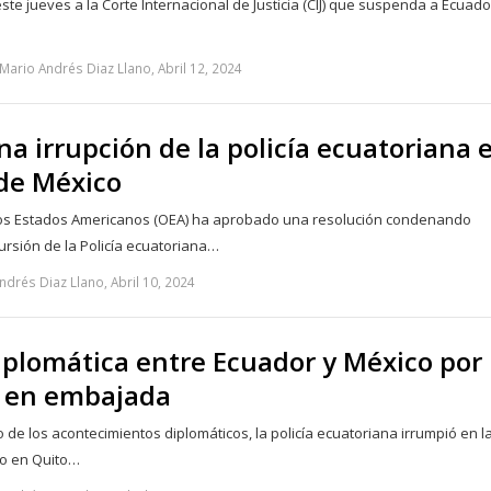
ste jueves a la Corte Internacional de Justicia (CIJ) que suspenda a Ecuado
Mario Andrés Diaz Llano, Abril 12, 2024
a irrupción de la policía ecuatoriana 
de México
los Estados Americanos (OEA) ha aprobado una resolución condenando
ursión de la Policía ecuatoriana…
drés Diaz Llano, Abril 10, 2024
iplomática entre Ecuador y México por
 en embajada
o de los acontecimientos diplomáticos, la policía ecuatoriana irrumpió en l
o en Quito…