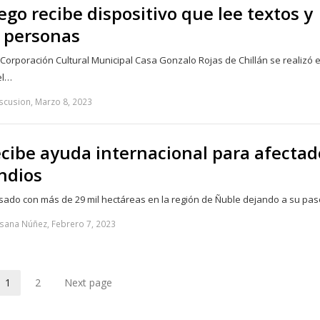
ego recibe dispositivo que lee textos y
 personas
a Corporación Cultural Municipal Casa Gonzalo Rojas de Chillán se realizó e
el…
scusion, Marzo 8, 2023
cibe ayuda internacional para afectad
ndios
asado con más de 29 mil hectáreas en la región de Ñuble dejando a su pa
sana Núñez, Febrero 7, 2023
1
2
Next page
Page
Page