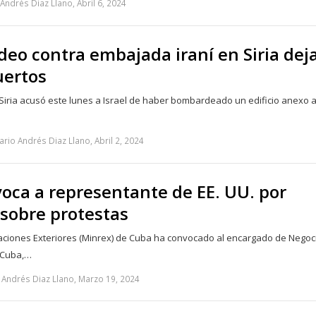
Andrés Diaz Llano, Abril 6, 2024
eo contra embajada iraní en Siria dej
ertos
Siria acusó este lunes a Israel de haber bombardeado un edificio anexo a
rio Andrés Diaz Llano, Abril 2, 2024
oca a representante de EE. UU. por
sobre protestas
elaciones Exteriores (Minrex) de Cuba ha convocado al encargado de Negoc
 Cuba,…
 Andrés Diaz Llano, Marzo 19, 2024