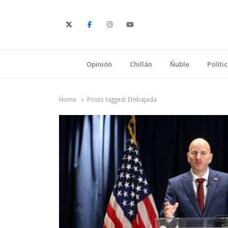
E
Opinión
Chillán
Ñuble
Políti
Home
Posts tagged:
Embajada