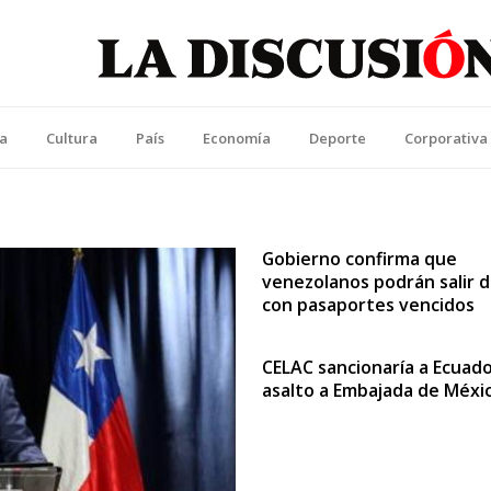
La Discusión
l Diario de la Región de Ñuble
ca
Cultura
País
Economía
Deporte
Corporativa
Gobierno confirma que
venezolanos podrán salir d
con pasaportes vencidos
CELAC sancionaría a Ecuado
asalto a Embajada de Méxi