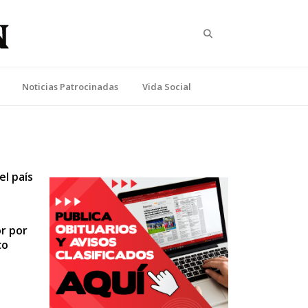
Search
Noticias Patrocinadas
Vida Social
el país
r por
co