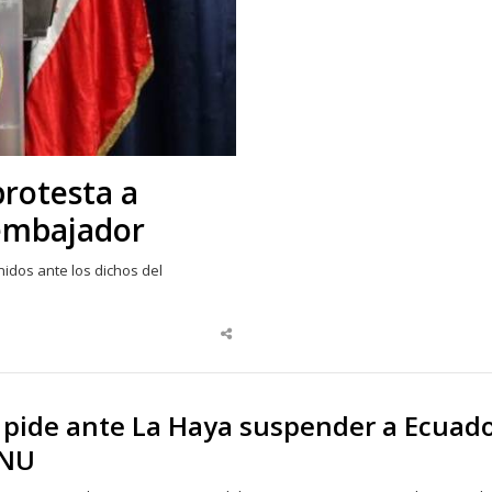
protesta a
 embajador
idos ante los dichos del
Share
this
post
 pide ante La Haya suspender a Ecuad
ONU