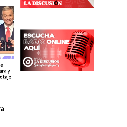
se
ara y
otaje
ra