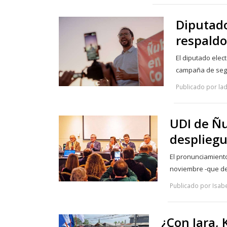
Diputado
respaldo
El diputado elec
campaña de seg
Publicado por la
UDI de Ñub
despliegu
El pronunciamiento
noviembre -que d
Publicado por Isabe
¿Con Jara, 