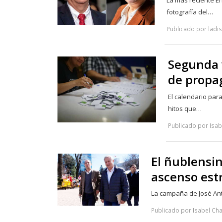
La más reciente En
fotografía del…
Publicado por ladi
Segunda v
de propa
El calendario par
hitos que…
Publicado por Isab
El ñublensi
ascenso est
La campaña de José Ant
Publicado por Isabel Cha