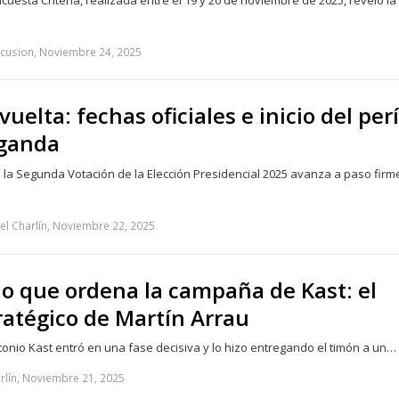
cuesta Criteria, realizada entre el 19 y 20 de noviembre de 2025, reveló la
scusion, Noviembre 24, 2025
uelta: fechas oficiales e inicio del per
ganda
a la Segunda Votación de la Elección Presidencial 2025 avanza a paso firm
el Charlín, Noviembre 22, 2025
no que ordena la campaña de Kast: el
ratégico de Martín Arrau
onio Kast entró en una fase decisiva y lo hizo entregando el timón a un…
rlín, Noviembre 21, 2025