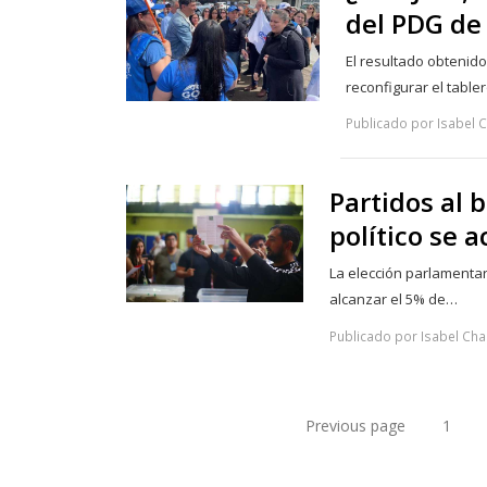
del PDG de 
El resultado obtenido
reconfigurar el table
Publicado por Isabel C
Partidos al 
político se 
La elección parlamentar
alcanzar el 5% de…
Publicado por Isabel Cha
Previous page
1
Pa