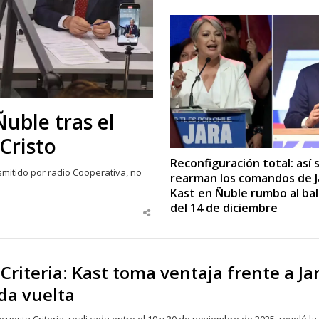
Ñuble tras el
Cristo
Reconfiguración total: así 
nsmitido por radio Cooperativa, no
rearman los comandos de J
Kast en Ñuble rumbo al bal
del 14 de diciembre
Share
this
post
Criteria: Kast toma ventaja frente a Ja
da vuelta