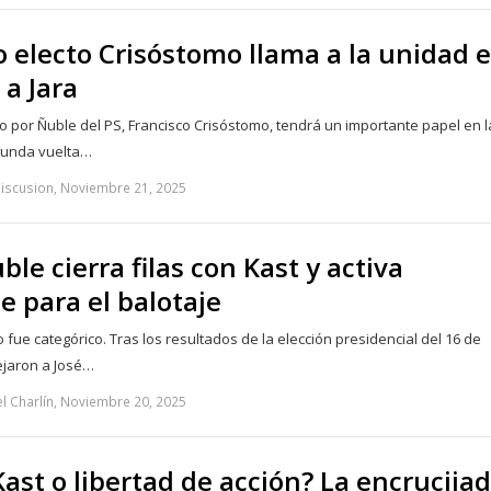
 electo Crisóstomo llama a la unidad 
 a Jara
to por Ñuble del PS, Francisco Crisóstomo, tendrá un importante papel en l
unda vuelta…
discusion, Noviembre 21, 2025
le cierra filas con Kast y activa
e para el balotaje
 fue categórico. Tras los resultados de la elección presidencial del 16 de
ejaron a José…
l Charlín, Noviembre 20, 2025
Kast o libertad de acción? La encrucija