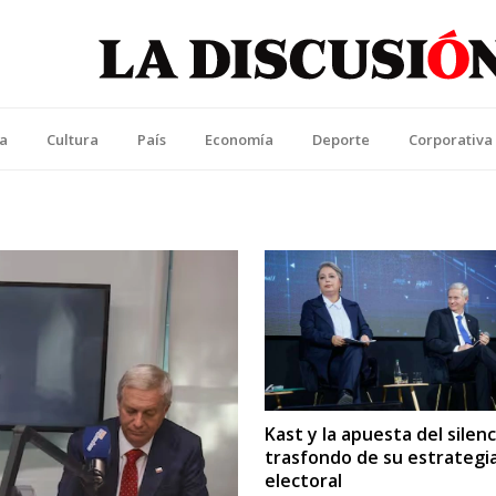
La Discusión
l Diario de la Región de Ñuble
ca
Cultura
País
Economía
Deporte
Corporativa
Kast y la apuesta del silenci
trasfondo de su estrategi
electoral