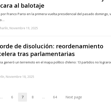
cara al balotaje
 por Franco Parisi en la primera vuelta presidencial del pasado domingo, v
ro…
harlín, Noviembre 19, 2025
borde de disolución: reordenamiento
acelera tras parlamentarias
ia generó un terremoto en el mapa político chileno: 13 partidos no lograro
rlín, Noviembre 18, 2025
…
6
7
8
…
64
Next page
ge
Page
Page
Page
Page