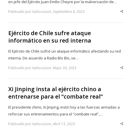
en jefe del Ejército Juan Emilio Cheyre por la malversación de…
Publicado por ladiscusion, Septiembre 4, 2023
Sha
thi
po
Ejército de Chile sufre ataque
informático en su red interna
El Ejército de Chile sufrió un ataque informático afectando su red
interna. De acuerdo a Radio Bío Bío, se…
Publicado por ladiscusion, Mayo 30, 2023
Sha
thi
po
Xi Jinping insta al ejército chino a
entrenarse para el “combate real”
El presidente chino, Xi Jinping, instó hoy a las fuerzas armadas a
reforzar sus entrenamientos para el “combate real”,…
Publicado por ladiscusion, Abril 13, 2023
Sha