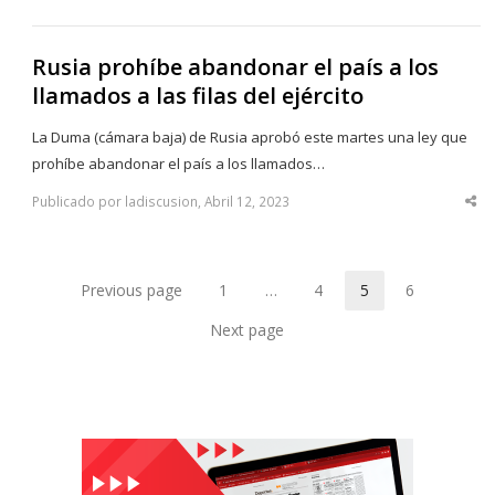
thi
po
Rusia prohíbe abandonar el país a los
llamados a las filas del ejército
La Duma (cámara baja) de Rusia aprobó este martes una ley que
prohíbe abandonar el país a los llamados…
Publicado por ladiscusion, Abril 12, 2023
Sha
thi
po
Previous page
1
…
4
5
6
Page
Page
Page
Page
Next page