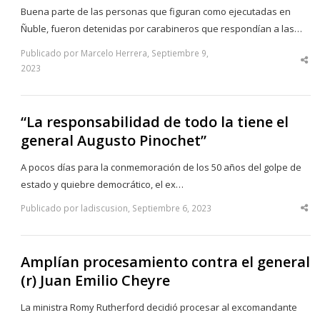
Buena parte de las personas que figuran como ejecutadas en
Ñuble, fueron detenidas por carabineros que respondían a las…
Publicado por Marcelo Herrera, Septiembre 9,
Sha
2023
thi
po
“La responsabilidad de todo la tiene el
general Augusto Pinochet”
A pocos días para la conmemoración de los 50 años del golpe de
estado y quiebre democrático, el ex…
Publicado por ladiscusion, Septiembre 6, 2023
Sha
thi
po
Amplían procesamiento contra el general
(r) Juan Emilio Cheyre
La ministra Romy Rutherford decidió procesar al excomandante