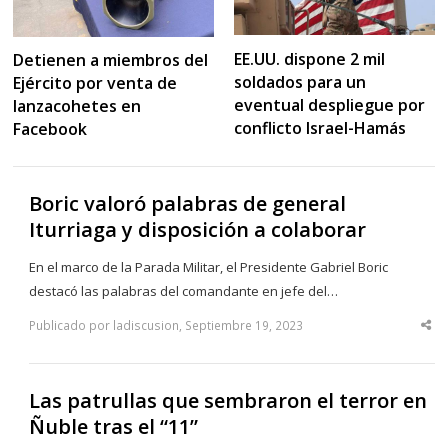
EE.UU. dispone 2 mil
Detienen a miembros del
soldados para un
Ejército por venta de
eventual despliegue por
lanzacohetes en
conflicto Israel-Hamás
Facebook
Boric valoró palabras de general
Iturriaga y disposición a colaborar
En el marco de la Parada Militar, el Presidente Gabriel Boric
destacó las palabras del comandante en jefe del…
Publicado por ladiscusion, Septiembre 19, 2023
Sha
thi
po
Las patrullas que sembraron el terror en
Ñuble tras el “11”