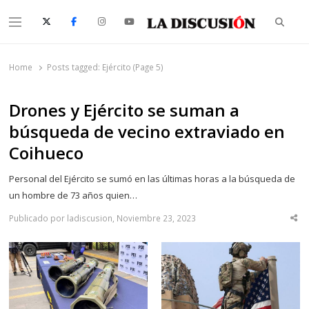
Searc
Menu
La Discusión
El Diario de la Región de Ñuble
Home
Posts tagged:
Ejército (Page 5)
Drones y Ejército se suman a
búsqueda de vecino extraviado en
Coihueco
Personal del Ejército se sumó en las últimas horas a la búsqueda de
un hombre de 73 años quien…
Publicado por ladiscusion, Noviembre 23, 2023
Sha
thi
po