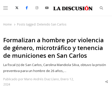
Searc
Menu
La Discusión
El Diario de la Región de Ñuble
Home
Posts tagged:
Detenido San Carlos
Formalizan a hombre por violencia
de género, microtráfico y tenencia
de municiones en San Carlos
La fiscal (s) de San Carlos, Carolina Mandiola Silva, obtuvo la prisión
preventiva para un hombre de 26 años,…
Publicado por Mario Andrés Diaz Llano, Enero 12,
Sha
2024
thi
po