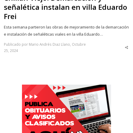
señalética instalan en villa Eduardo
Frei
Esta semana partieron las obras de mejoramiento de la demarcación
e instalación de señaléticas viales en la villa Eduardo…
Publicado por Mario Andrés Diaz Llano, Octubre
Sha
25, 2024
thi
po