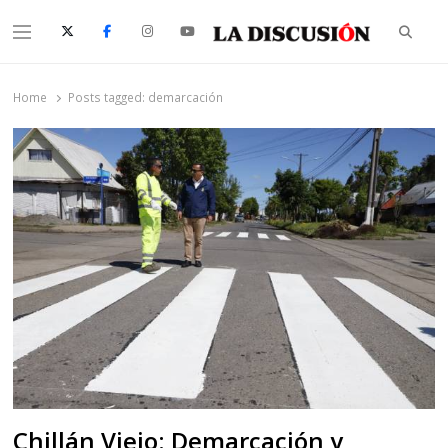
Searc
Menu
La Discusión
El Diario de la Región de Ñuble
Home
Posts tagged:
demarcación
Chillán Viejo: Demarcación y