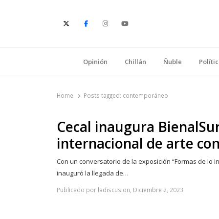
E
Opinión
Chillán
Ñuble
Políti
Home
Posts tagged:
contemporáneo
Cecal inaugura BienalSur
internacional de arte c
Con un conversatorio de la exposición “Formas de lo inv
inauguró la llegada de…
Publicado por ladiscusion, Diciembre 2, 2023