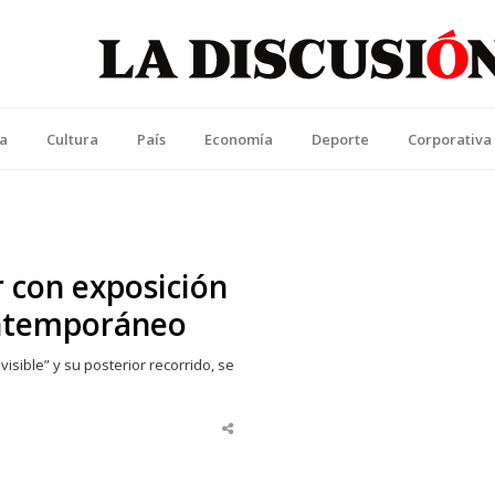
La Discusión
l Diario de la Región de Ñuble
ca
Cultura
País
Economía
Deporte
Corporativa
 con exposición
ontemporáneo
isible” y su posterior recorrido, se
Share
this
post