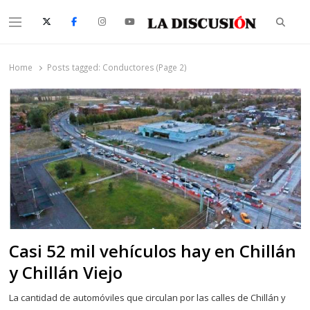
Searc
Menu
La Discusión
El Diario de la Región de Ñuble
Home
Posts tagged:
Conductores (Page 2)
Casi 52 mil vehículos hay en Chillán
y Chillán Viejo
La cantidad de automóviles que circulan por las calles de Chillán y