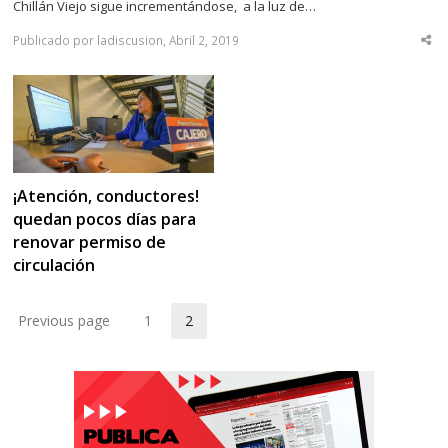
Chillán Viejo sigue incrementándose, a la luz de…
Publicado por ladiscusion, Abril 2, 2019
Sha
thi
po
¡Atención, conductores!
quedan pocos días para
renovar permiso de
circulación
Previous page
1
2
Page
Page