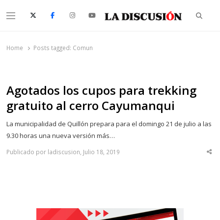
Searc
Menu
La Discusión
El Diario de la Región de Ñuble
Home
Posts tagged:
Comun
Agotados los cupos para trekking
gratuito al cerro Cayumanqui
La municipalidad de Quillón prepara para el domingo 21 de julio a las
9.30 horas una nueva versión más…
Publicado por ladiscusion, Julio 18, 2019
Sha
thi
po