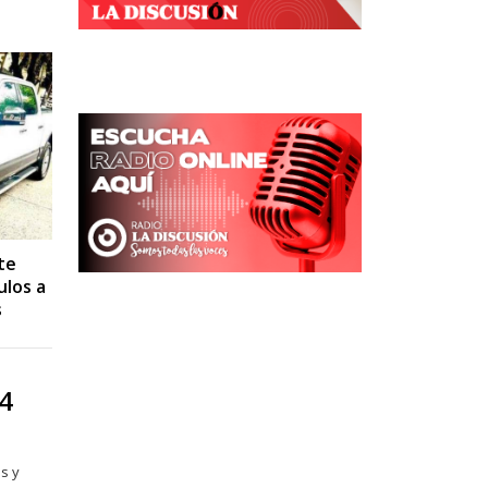
te
ulos a
s
4
s y