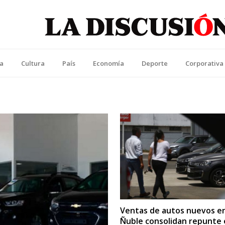
La Discusión
l Diario de la Región de Ñuble
ca
Cultura
País
Economía
Deporte
Corporativa
Ventas de autos nuevos e
Ñuble consolidan repunte