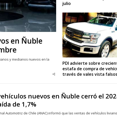
julio
vos en Ñuble
embre
vianos y medianos nuevos en la
PDI advierte sobre crecien
estafa de compra de vehíc
través de vales vista falso
Share
this
post
vehículos nuevos en Ñuble cerró el 202
aída de 1,7%
nal Automotriz de Chile (ANAC) informó que las ventas de vehículos liviano