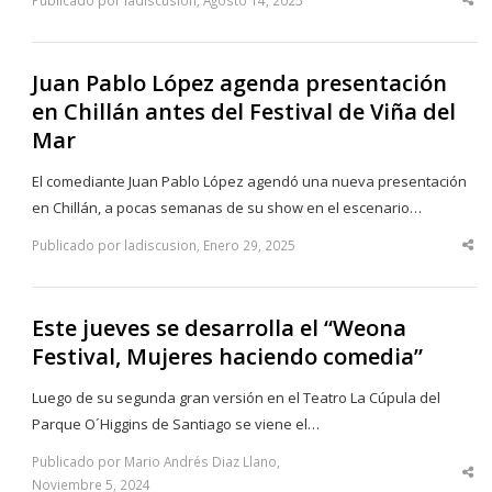
Publicado por ladiscusion, Agosto 14, 2025
Sha
thi
po
Juan Pablo López agenda presentación
en Chillán antes del Festival de Viña del
Mar
El comediante Juan Pablo López agendó una nueva presentación
en Chillán, a pocas semanas de su show en el escenario…
Publicado por ladiscusion, Enero 29, 2025
Sha
thi
po
Este jueves se desarrolla el “Weona
Festival, Mujeres haciendo comedia”
Luego de su segunda gran versión en el Teatro La Cúpula del
Parque O´Higgins de Santiago se viene el…
Publicado por Mario Andrés Diaz Llano,
Sha
Noviembre 5, 2024
thi