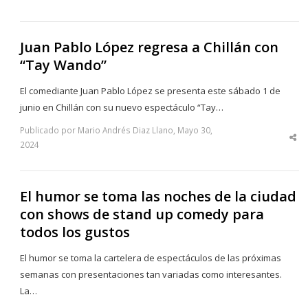
po
Juan Pablo López regresa a Chillán con
“Tay Wando”
El comediante Juan Pablo López se presenta este sábado 1 de
junio en Chillán con su nuevo espectáculo “Tay…
Publicado por Mario Andrés Diaz Llano, Mayo 30,
Sha
2024
thi
po
El humor se toma las noches de la ciudad
con shows de stand up comedy para
todos los gustos
El humor se toma la cartelera de espectáculos de las próximas
semanas con presentaciones tan variadas como interesantes.
La…