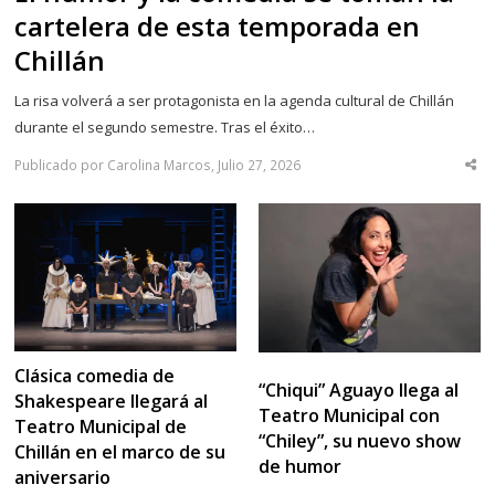
cartelera de esta temporada en
Chillán
La risa volverá a ser protagonista en la agenda cultural de Chillán
durante el segundo semestre. Tras el éxito…
Publicado por Carolina Marcos, Julio 27, 2026
Sha
thi
po
Clásica comedia de
“Chiqui” Aguayo llega al
Shakespeare llegará al
Teatro Municipal con
Teatro Municipal de
“Chiley”, su nuevo show
Chillán en el marco de su
de humor
aniversario