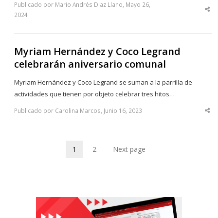
Publicado por Mario Andrés Diaz Llano, Mayo 26,
Sha
2024
thi
po
Myriam Hernández y Coco Legrand
celebrarán aniversario comunal
Myriam Hernández y Coco Legrand se suman a la parrilla de
actividades que tienen por objeto celebrar tres hitos…
Publicado por Carolina Marcos, Junio 16, 2023
Sha
thi
po
1
2
Next page
Page
Page