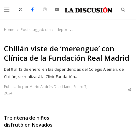
Searc
Menu
La Discusión
El Diario de la Región de Ñuble
Home
Posts tagged:
clínica deportiva
Chillán viste de ‘merengue’ con
Clínica de la Fundación Real Madrid
Del 9 al 13 de enero, en las dependencias del Colegio Alemán, de
Chillán, se realizará la Clinic Fundación…
Publicado por Mario Andrés Diaz Llano, Enero 7,
Sha
2024
thi
po
Treintena de niños
disfrutó en Nevados