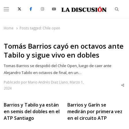
Searc
Menu
La Discusión
El Diario de la Región de Ñuble
Home
Posts tagged:
Chile open
Tomás Barrios cayó en octavos ante
Tabilo y sigue vivo en dobles
Tomas Barrios se despidió del Chile Open, luego de caer ante
Alejandro Tabilo en octavos de final, en un…
Publicado por Mario Andrés Diaz Llano, Marzo 1,
Sha
2024
thi
po
Barrios y Tabilo ya están
Barrios y Garín se
en semis del dobles en el
medirán por primera vez
ATP Santiago
en el circuito ATP