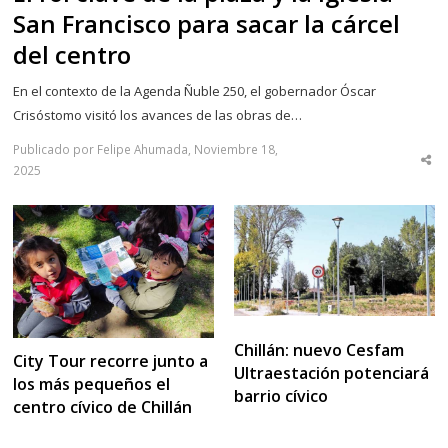
San Francisco para sacar la cárcel
del centro
En el contexto de la Agenda Ñuble 250, el gobernador Óscar
Crisóstomo visitó los avances de las obras de…
Publicado por Felipe Ahumada, Noviembre 18,
Sha
2025
thi
po
Chillán: nuevo Cesfam
City Tour recorre junto a
Ultraestación potenciará
los más pequeños el
barrio cívico
centro cívico de Chillán