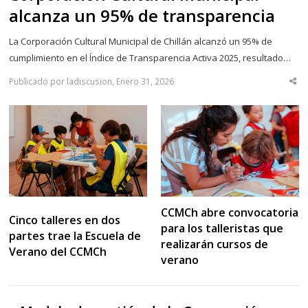
alcanza un 95% de transparencia
La Corporación Cultural Municipal de Chillán alcanzó un 95% de
cumplimiento en el Índice de Transparencia Activa 2025, resultado…
Publicado por ladiscusion, Enero 31, 2026
Sha
thi
po
CCMCh abre convocatoria
Cinco talleres en dos
para los talleristas que
partes trae la Escuela de
realizarán cursos de
Verano del CCMCh
verano