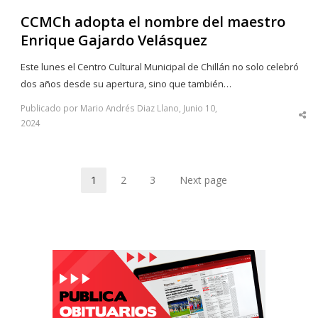
CCMCh adopta el nombre del maestro
Enrique Gajardo Velásquez
Este lunes el Centro Cultural Municipal de Chillán no solo celebró
dos años desde su apertura, sino que también…
Publicado por Mario Andrés Diaz Llano, Junio 10,
Sha
2024
thi
po
1
2
3
Next page
Page
Page
Page