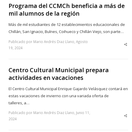
Programa del CCMCh beneficia a más de
mil alumnos de la región
Más de mil estudiantes de 12 establecimientos educacionales de
Chillán, San Ignacio, Bulnes, Coihueco y Chillán Viejo, son parte…
Publicado por Mario Andrés Diaz Llano, Agosto
Sha
19, 2024
thi
po
Centro Cultural Municipal prepara
actividades en vacaciones
El Centro Cultural Municipal Enrique Gajardo Velásquez contará en
estas vacaciones de invierno con una variada oferta de
talleres, a…
Publicado por Mario Andrés Diaz Llano, Junio 11,
Sha
2024
thi
po