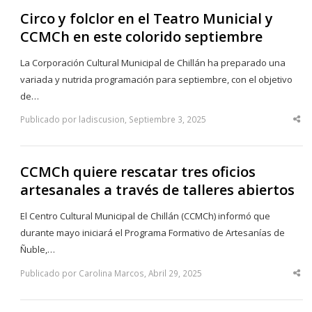
Circo y folclor en el Teatro Municial y
CCMCh en este colorido septiembre
La Corporación Cultural Municipal de Chillán ha preparado una
variada y nutrida programación para septiembre, con el objetivo
de…
Publicado por ladiscusion, Septiembre 3, 2025
Sha
thi
po
CCMCh quiere rescatar tres oficios
artesanales a través de talleres abiertos
El Centro Cultural Municipal de Chillán (CCMCh) informó que
durante mayo iniciará el Programa Formativo de Artesanías de
Ñuble,…
Publicado por Carolina Marcos, Abril 29, 2025
Sha
thi
po