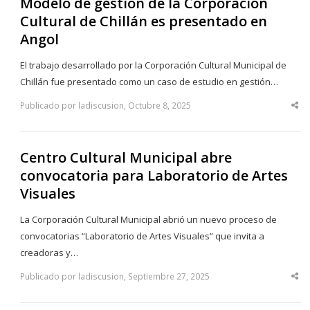
Modelo de gestión de la Corporación
Cultural de Chillán es presentado en
Angol
El trabajo desarrollado por la Corporación Cultural Municipal de
Chillán fue presentado como un caso de estudio en gestión…
Publicado por ladiscusion, Octubre 8, 2025
Sha
thi
po
Centro Cultural Municipal abre
convocatoria para Laboratorio de Artes
Visuales
La Corporación Cultural Municipal abrió un nuevo proceso de
convocatorias “Laboratorio de Artes Visuales” que invita a
creadoras y…
Publicado por ladiscusion, Septiembre 27, 2025
Sha
thi
po