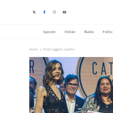
E
Opinión
Chillán
Ñuble
Políti
Home
Posts tagged:
catad’or