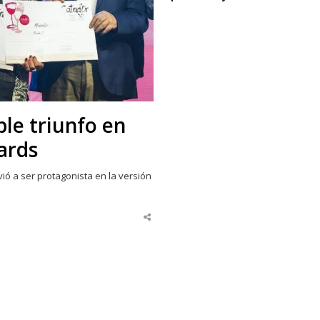
ble triunfo en
ards
lvió a ser protagonista en la versión
Share
this
post