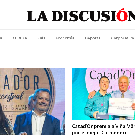
La Discusión
l Diario de la Región de Ñuble
ca
Cultura
País
Economía
Deporte
Corporativa
Catad’Or premia a Viña Mä
por el mejor Carmenere