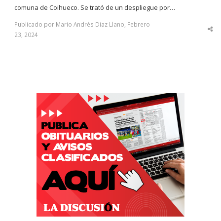
comuna de Coihueco. Se trató de un despliegue por…
Publicado por Mario Andrés Diaz Llano, Febrero
Sha
23, 2024
thi
po