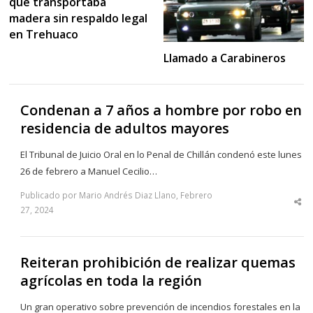
que transportaba
madera sin respaldo legal
en Trehuaco
Llamado a Carabineros
Condenan a 7 años a hombre por robo en
residencia de adultos mayores
El Tribunal de Juicio Oral en lo Penal de Chillán condenó este lunes
26 de febrero a Manuel Cecilio…
Publicado por Mario Andrés Diaz Llano, Febrero
Sha
27, 2024
thi
po
Reiteran prohibición de realizar quemas
agrícolas en toda la región
Un gran operativo sobre prevención de incendios forestales en la