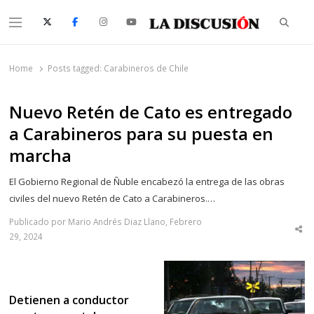
Searc
Menu
La Discusión
El Diario de la Región de Ñuble
Home
Posts tagged:
Carabineros de Chile
Nuevo Retén de Cato es entregado
a Carabineros para su puesta en
marcha
El Gobierno Regional de Ñuble encabezó la entrega de las obras
civiles del nuevo Retén de Cato a Carabineros.…
Publicado por Mario Andrés Diaz Llano, Febrero
Sha
29, 2024
thi
po
Detienen a conductor