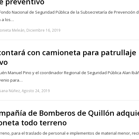
je preventivo
Fondo Nacional de Seguridad Pública de la Subsecretaría de Prevención d
n a los…
onieta Meleán, Diciembre 16, 2019
ontará con camioneta para patrullaje
vo
quén Manuel Pino y el coordinador Regional de Seguridad Pública Alan Ibá
venio para…
sana Núñez, Agosto 24, 2019
mpañía de Bomberos de Quillón adqui
neta todo terreno
reno, para el traslado de personal e implementos de material menor, rec