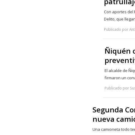
patrulla
Con aportes del 
Delito, que llega
Publicado por Ant
Ñiquén c
preventi
El alcalde de Ñi
firmaron un con
Publicado por Su
Segunda Co
nueva camio
Una camioneta todo ter