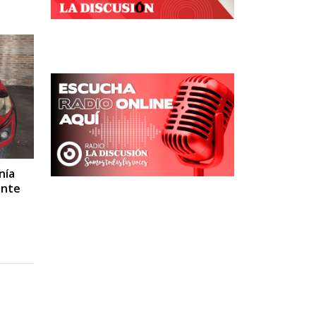
nía
ante