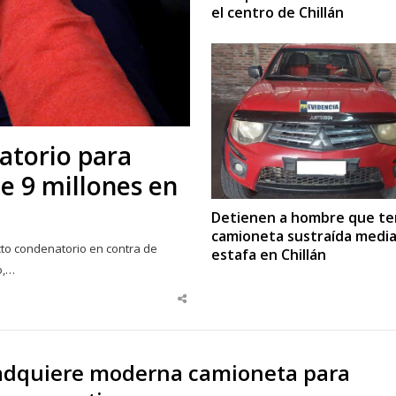
el centro de Chillán
atorio para
e 9 millones en
Detienen a hombre que te
camioneta sustraída medi
cto condenatorio en contra de
estafa en Chillán
o,…
Share
this
post
adquiere moderna camioneta para