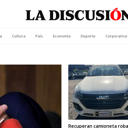
La Discusión
l Diario de la Región de Ñuble
ca
Cultura
País
Economía
Deporte
Corporativa
Recuperan camioneta rob