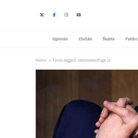
E
Opinión
Chillán
Ñuble
Políti
Home
Posts tagged:
camioneta (Page 2)