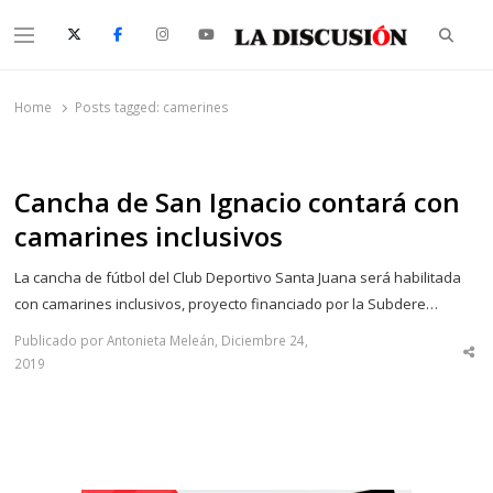
Searc
Menu
La Discusión
El Diario de la Región de Ñuble
Home
Posts tagged:
camerines
Cancha de San Ignacio contará con
camarines inclusivos
La cancha de fútbol del Club Deportivo Santa Juana será habilitada
con camarines inclusivos, proyecto financiado por la Subdere…
Publicado por Antonieta Meleán, Diciembre 24,
Sha
2019
thi
po