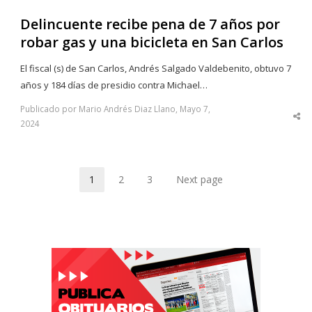
Delincuente recibe pena de 7 años por
robar gas y una bicicleta en San Carlos
El fiscal (s) de San Carlos, Andrés Salgado Valdebenito, obtuvo 7
años y 184 días de presidio contra Michael…
Publicado por Mario Andrés Diaz Llano, Mayo 7,
Sha
2024
thi
po
1
2
3
Next page
Page
Page
Page