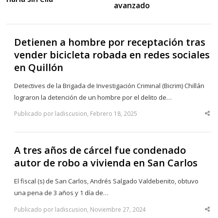
avanzado
Detienen a hombre por receptación tras
vender bicicleta robada en redes sociales
en Quillón
Detectives de la Brigada de Investigación Criminal (Bicrim) Chillán
lograron la detención de un hombre por el delito de…
Publicado por ladiscusion, Febrero 18, 2025
Sha
thi
po
A tres años de cárcel fue condenado
autor de robo a vivienda en San Carlos
El fiscal (s) de San Carlos, Andrés Salgado Valdebenito, obtuvo
una pena de 3 años y 1 día de…
Publicado por ladiscusion, Noviembre 27, 2024
Sha
thi