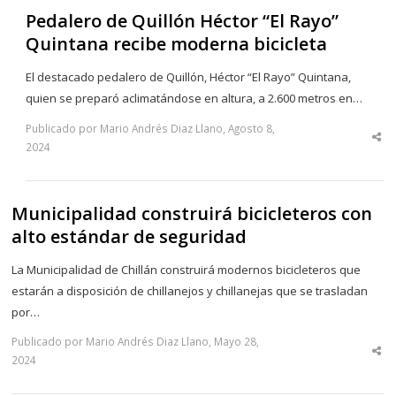
Pedalero de Quillón Héctor “El Rayo”
Quintana recibe moderna bicicleta
El destacado pedalero de Quillón, Héctor “El Rayo” Quintana,
quien se preparó aclimatándose en altura, a 2.600 metros en…
Publicado por Mario Andrés Diaz Llano, Agosto 8,
Sha
2024
thi
po
Municipalidad construirá bicicleteros con
alto estándar de seguridad
La Municipalidad de Chillán construirá modernos bicicleteros que
estarán a disposición de chillanejos y chillanejas que se trasladan
por…
Publicado por Mario Andrés Diaz Llano, Mayo 28,
Sha
2024
thi
po