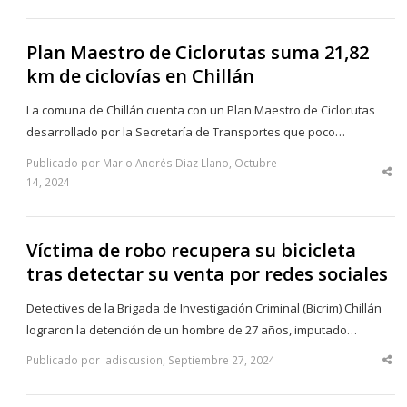
po
Plan Maestro de Ciclorutas suma 21,82
km de ciclovías en Chillán
La comuna de Chillán cuenta con un Plan Maestro de Ciclorutas
desarrollado por la Secretaría de Transportes que poco…
Publicado por Mario Andrés Diaz Llano, Octubre
Sha
14, 2024
thi
po
Víctima de robo recupera su bicicleta
tras detectar su venta por redes sociales
Detectives de la Brigada de Investigación Criminal (Bicrim) Chillán
lograron la detención de un hombre de 27 años, imputado…
Publicado por ladiscusion, Septiembre 27, 2024
Sha
thi
po