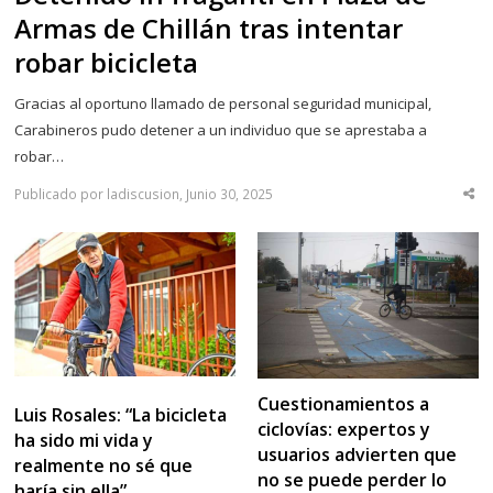
Armas de Chillán tras intentar
robar bicicleta
Gracias al oportuno llamado de personal seguridad municipal,
Carabineros pudo detener a un individuo que se aprestaba a
robar…
Publicado por ladiscusion, Junio 30, 2025
Sha
thi
po
Cuestionamientos a
Luis Rosales: “La bicicleta
ciclovías: expertos y
ha sido mi vida y
usuarios advierten que
realmente no sé que
no se puede perder lo
haría sin ella”