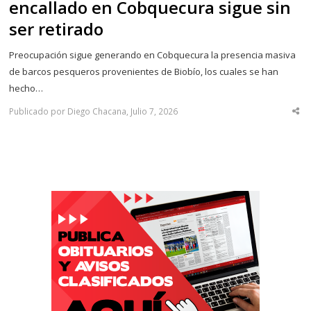
encallado en Cobquecura sigue sin
ser retirado
Preocupación sigue generando en Cobquecura la presencia masiva
de barcos pesqueros provenientes de Biobío, los cuales se han
hecho…
Publicado por Diego Chacana, Julio 7, 2026
Sha
thi
po