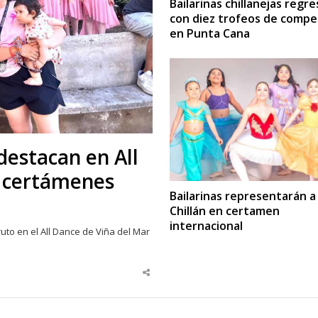
Bailarinas chillanejas regr
con diez trofeos de compe
en Punta Cana
destacan en All
a certámenes
Bailarinas representarán a
Chillán en certamen
internacional
uto en el All Dance de Viña del Mar
Share
this
post