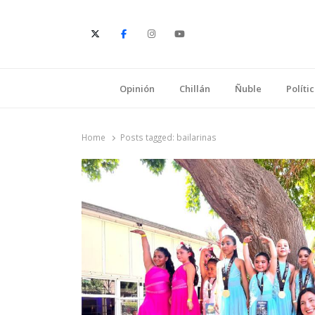
E
Opinión
Chillán
Ñuble
Políti
Home
Posts tagged:
bailarinas