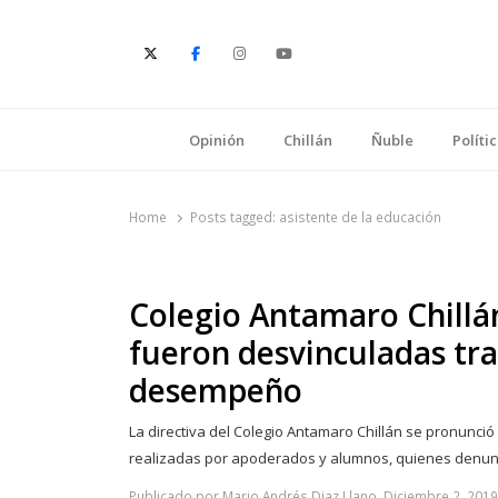
E
Opinión
Chillán
Ñuble
Políti
Home
Posts tagged:
asistente de la educación
Colegio Antamaro Chillá
fueron desvinculadas tra
desempeño
La directiva del Colegio Antamaro Chillán se pronunci
realizadas por apoderados y alumnos, quienes denun
Publicado por Mario Andrés Diaz Llano, Diciembre 2, 2019