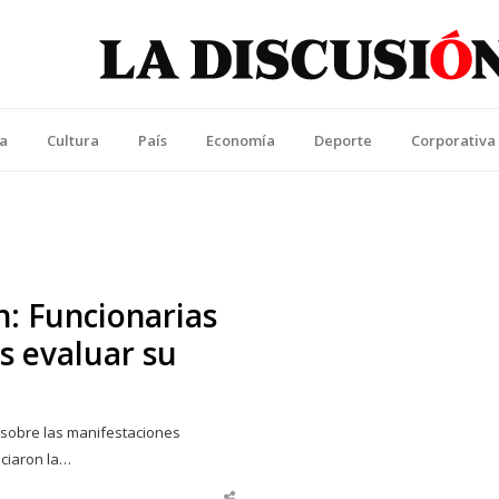
La Discusión
l Diario de la Región de Ñuble
ca
Cultura
País
Economía
Deporte
Corporativa
n: Funcionarias
s evaluar su
ó sobre las manifestaciones
ciaron la…