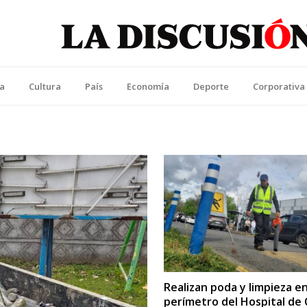
La Discusión
l Diario de la Región de Ñuble
ca
Cultura
País
Economía
Deporte
Corporativa
Realizan poda y limpieza e
perímetro del Hospital de 