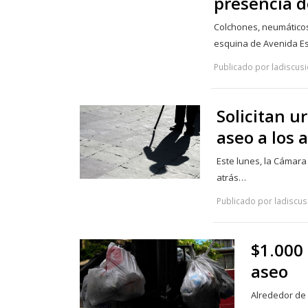
presencia d
Colchones, neumáticos
esquina de Avenida 
Publicado por ladiscusi
Solicitan u
aseo a los 
Este lunes, la Cámara
atrás…
Publicado por ladiscus
$1.000
aseo
Alrededor de 