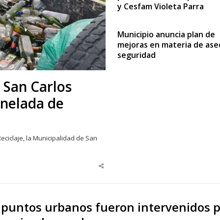
y Cesfam Violeta Parra
Municipio anuncia plan de
mejoras en materia de ase
seguridad
 San Carlos
onelada de
eciclaje, la Municipalidad de San
Share
this
post
 puntos urbanos fueron intervenidos 