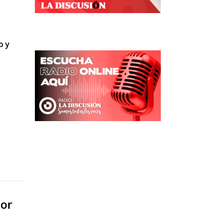
o y
por