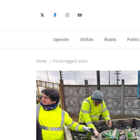
E
Opinión
Chillán
Ñuble
Políti
Home
Posts tagged:
aseo