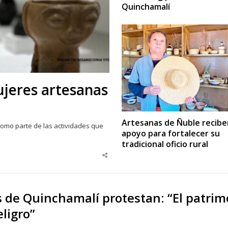
Quinchamalí
ujeres artesanas
Artesanas de Ñuble recibe
como parte de las actividades que
apoyo para fortalecer su
tradicional oficio rural
Share
this
post
 de Quinchamalí protestan: “El patrim
eligro”