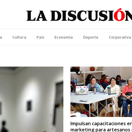
La Discusión
l Diario de la Región de Ñuble
ca
Cultura
País
Economía
Deporte
Corporativa
Impulsan capacitaciones e
marketing para artesanos