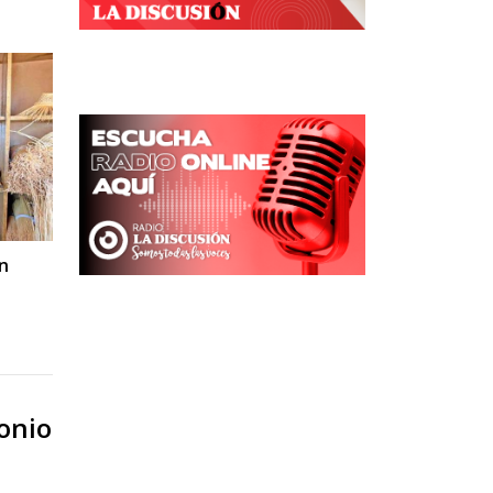
n
onio