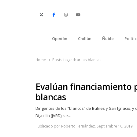
E
Opinión
Chillán
Ñuble
Políti
Home
Posts tagged:
areas blancas
Evalúan financiamiento 
blancas
Dirigentes de los “blancos” de Bulnes y San Ignacio, y d
Diguillín (JVRD), se…
Publicado por Roberto Fernández, Septiembre 10, 2019