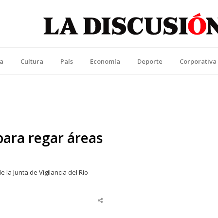
La Discusión
l Diario de la Región de Ñuble
ca
Cultura
País
Economía
Deporte
Corporativa
para regar áreas
e la Junta de Vigilancia del Río
Share
this
post