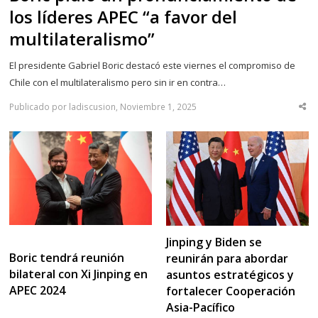
los líderes APEC “a favor del
multilateralismo”
El presidente Gabriel Boric destacó este viernes el compromiso de
Chile con el multilateralismo pero sin ir en contra…
Publicado por ladiscusion, Noviembre 1, 2025
Sha
thi
po
Jinping y Biden se
Boric tendrá reunión
reunirán para abordar
bilateral con Xi Jinping en
asuntos estratégicos y
APEC 2024
fortalecer Cooperación
Asia-Pacífico