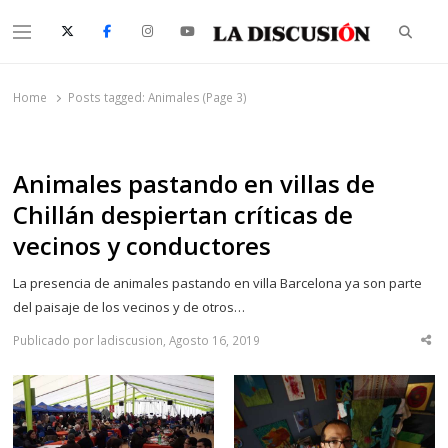
Searc
Menu
La Discusión
El Diario de la Región de Ñuble
Home
Posts tagged:
Animales (Page 3)
Animales pastando en villas de
Chillán despiertan críticas de
vecinos y conductores
La presencia de animales pastando en villa Barcelona ya son parte
del paisaje de los vecinos y de otros…
Publicado por ladiscusion, Agosto 16, 2019
Sha
thi
po