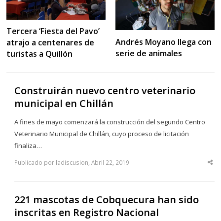
Tercera ‘Fiesta del Pavo’
Andrés Moyano llega con
atrajo a centenares de
serie de animales
turistas a Quillón
Construirán nuevo centro veterinario
municipal en Chillán
A fines de mayo comenzará la construcción del segundo Centro
Veterinario Municipal de Chillán, cuyo proceso de licitación
finaliza…
Publicado por ladiscusion, Abril 22, 2019
Sha
thi
po
221 mascotas de Cobquecura han sido
inscritas en Registro Nacional