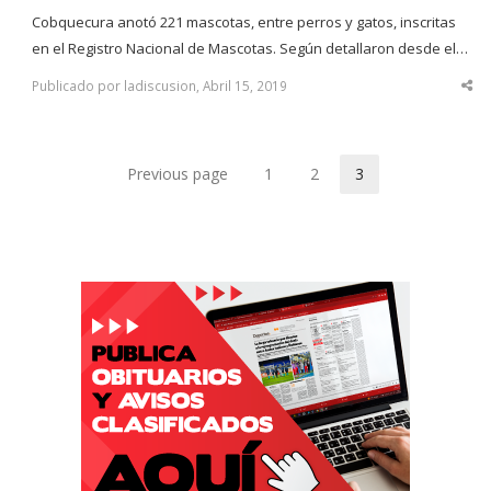
Cobquecura anotó 221 mascotas, entre perros y gatos, inscritas
en el Registro Nacional de Mascotas. Según detallaron desde el…
Publicado por ladiscusion, Abril 15, 2019
Sha
thi
po
Previous page
1
2
3
Page
Page
Page