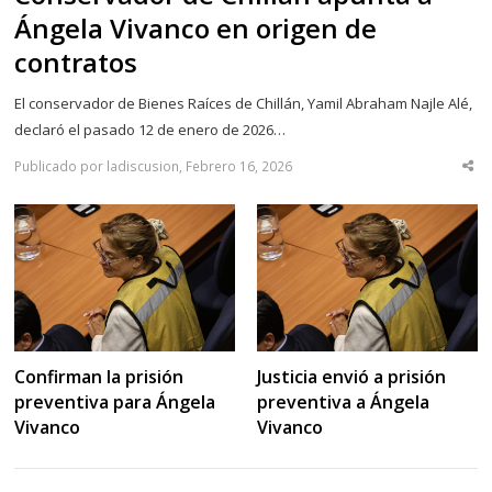
Ángela Vivanco en origen de
contratos
El conservador de Bienes Raíces de Chillán, Yamil Abraham Najle Alé,
declaró el pasado 12 de enero de 2026…
Publicado por ladiscusion, Febrero 16, 2026
Sha
thi
po
Confirman la prisión
Justicia envió a prisión
preventiva para Ángela
preventiva a Ángela
Vivanco
Vivanco