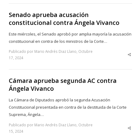
Senado aprueba acusación
constitucional contra Ángela Vivanco
Este miércoles, el Senado aprobó por amplia mayoría la acusación
constitucional en contra de los ministros de la Corte…
Publicado por Mario Andrés Diaz Llano, Octubre
Sha
17, 2024
thi
po
Cámara aprueba segunda AC contra
Ángela Vivanco
La Cámara de Diputados aprobó la segunda Acusación
Constitucional presentada en contra de la destituida de la Corte
Suprema, Ángela…
Publicado por Mario Andrés Diaz Llano, Octubre
Sha
15, 2024
thi
po