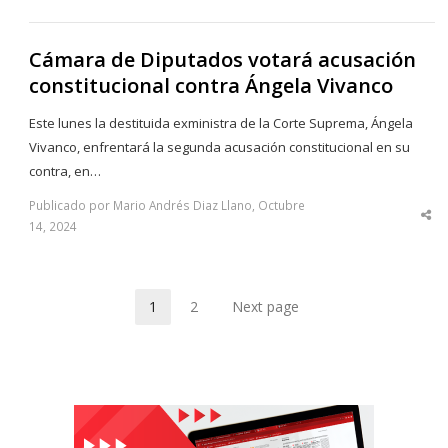
Cámara de Diputados votará acusación
constitucional contra Ángela Vivanco
Este lunes la destituida exministra de la Corte Suprema, Ángela
Vivanco, enfrentará la segunda acusación constitucional en su
contra, en…
Publicado por Mario Andrés Diaz Llano, Octubre
Sha
14, 2024
thi
po
1
2
Next page
Page
Page