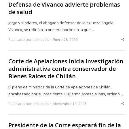
Defensa de Vivanco advierte problemas
de salud
Jorge Valladares, el abogado defensor de la exjueza Ángela
Vivanco, se refirió a la primera noche en la que…
Publicado por ladiscusion, Enero 28, 2026
Sha
thi
po
Corte de Apelaciones inicia investigación
administrativa contra conservador de
Bienes Raíces de Chillán
El pleno de ministros de la Corte de Apelaciones de Chillán,
encabezado por su presidente Guillermo Arcos Salinas, ordenó…
Publicado por ladiscusion, Noviembre 13, 2025
Sha
thi
po
Presidente de la Corte esperará fin de la