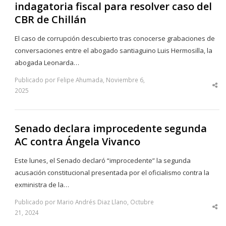
indagatoria fiscal para resolver caso del
CBR de Chillán
El caso de corrupción descubierto tras conocerse grabaciones de
conversaciones entre el abogado santiaguino Luis Hermosilla, la
abogada Leonarda…
Publicado por Felipe Ahumada, Noviembre 6,
Sha
2025
thi
po
Senado declara improcedente segunda
AC contra Ángela Vivanco
Este lunes, el Senado declaró “improcedente” la segunda
acusación constitucional presentada por el oficialismo contra la
exministra de la…
Publicado por Mario Andrés Diaz Llano, Octubre
Sha
21, 2024
thi
po