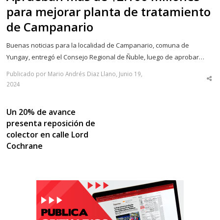
para mejorar planta de tratamiento
de Campanario
Buenas noticias para la localidad de Campanario, comuna de
Yungay, entregó el Consejo Regional de Ñuble, luego de aprobar…
Publicado por Mario Andrés Diaz Llano, Junio 19,
Sha
2024
thi
po
Un 20% de avance
presenta reposición de
colector en calle Lord
Cochrane