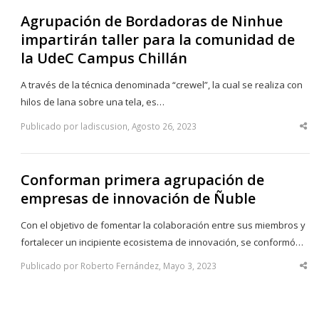
Agrupación de Bordadoras de Ninhue
impartirán taller para la comunidad de
la UdeC Campus Chillán
A través de la técnica denominada “crewel”, la cual se realiza con
hilos de lana sobre una tela, es…
Publicado por ladiscusion, Agosto 26, 2023
Sha
thi
po
Conforman primera agrupación de
empresas de innovación de Ñuble
Con el objetivo de fomentar la colaboración entre sus miembros y
fortalecer un incipiente ecosistema de innovación, se conformó…
Publicado por Roberto Fernández, Mayo 3, 2023
Sha
thi
po