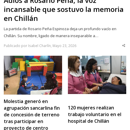
Adiós a Rosario Peña, la voz
incansable que sostuvo la memoria
en Chillán
La partida de Rosario Peña Espinoza deja un profundo vacío en
Chillán. Su nombre, ligado de manera inseparable a…
Publicado por Isabel Charlín, Mayo 23, 2026
Sha
thi
po
Molestia generó en
120 mujeres realizan
agrupación sancarlina fin
trabajo voluntario en el
de concesión de terreno
hospital de Chillán
tras participar en
proyecto de centro