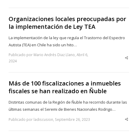
thi
po
Organizaciones locales preocupadas por
la implementación de Ley TEA
La implementación de la ley que regula el Trastorno del Espectro
Autista (TEA) en Chile ha sido un hito…
Publicado por Mario Andrés Diaz Llano, Abril 6,
Sha
2024
thi
po
Más de 100 fiscalizaciones a inmuebles
fiscales se han realizado en Ñuble
Distintas comunas de la Región de Ñuble ha recorrido durante las
últimas semanas el Seremi de Bienes Nacionales Rodrigo…
Publicado por ladiscusion, Septiembre 26, 2023
Sha
thi
po