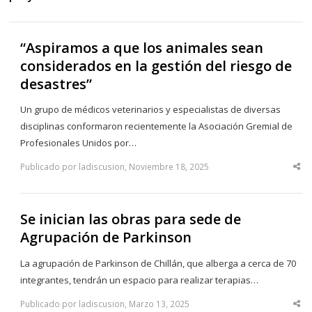
“Aspiramos a que los animales sean
considerados en la gestión del riesgo de
desastres”
Un grupo de médicos veterinarios y especialistas de diversas
disciplinas conformaron recientemente la Asociación Gremial de
Profesionales Unidos por…
Publicado por ladiscusion, Noviembre 18, 2025
Sha
thi
po
Se inician las obras para sede de
Agrupación de Parkinson
La agrupación de Parkinson de Chillán, que alberga a cerca de 70
integrantes, tendrán un espacio para realizar terapias…
Publicado por ladiscusion, Marzo 13, 2025
Sha