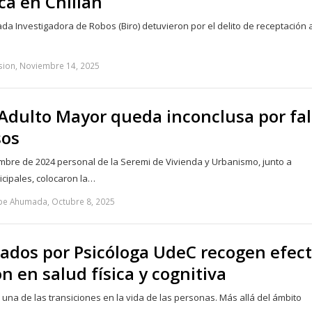
ca en Chillán
ada Investigadora de Robos (Biro) detuvieron por el delito de receptación 
sion, Noviembre 14, 2025
 Adulto Mayor queda inconclusa por fal
sos
bre de 2024 personal de la Seremi de Vivienda y Urbanismo, junto a
cipales, colocaron la…
ipe Ahumada, Octubre 8, 2025
rados por Psicóloga UdeC recogen efec
ón en salud física y cognitiva
ye una de las transiciones en la vida de las personas. Más allá del ámbito