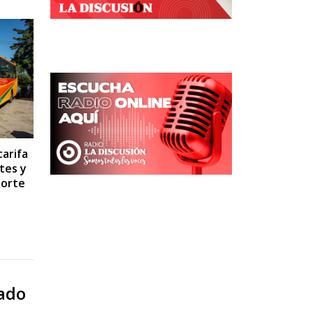
arifa
tes y
porte
bado