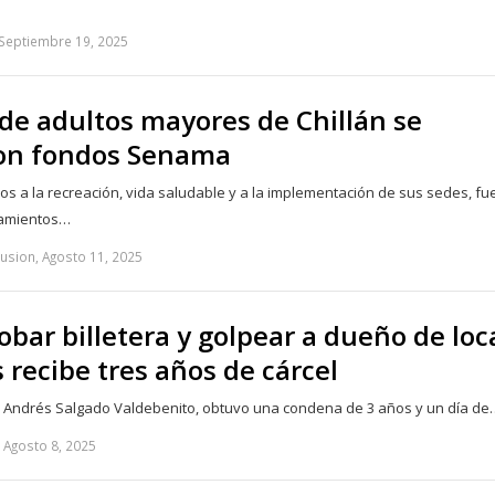
 Septiembre 19, 2025
 de adultos mayores de Chillán se
on fondos Senama
s a la recreación, vida saludable y a la implementación de sus sedes, fu
eamientos…
usion, Agosto 11, 2025
bar billetera y golpear a dueño de loc
 recibe tres años de cárcel
los, Andrés Salgado Valdebenito, obtuvo una condena de 3 años y un día de
 Agosto 8, 2025