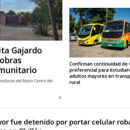
ita Gajardo
 obras
Confirman continuidad de t
omunitario
preferencial para estudian
adultos mayores en trans
nclusas del futuro Centro del
rural
Share
this
post
or fue detenido por portar celular ro