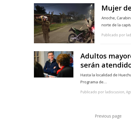
Mujer de
Anoche, Carabine
norte de la capi
Publicado por lad
Adultos mayore
serán atendido
Hasta la localidad de Huechu
Programa de…
Publicado por ladiscusion, Ag
Previous page