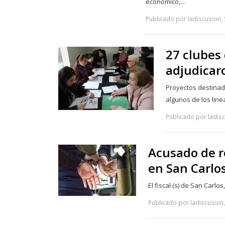
económico,…
Publicado por ladiscusion,
27 clubes
adjudicar
Proyectos destinado
algunos de los lin
Publicado por ladisc
Acusado de ro
en San Carlos
El fiscal (s) de San Car
Publicado por ladiscusion,