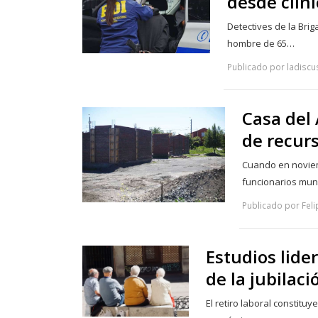
desde clíni
Detectives de la Brig
hombre de 65…
Publicado por ladiscu
Casa del
de recur
Cuando en noviem
funcionarios muni
Publicado por Fel
Estudios lide
de la jubilaci
El retiro laboral constitu