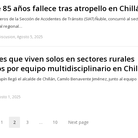
 85 años fallece tras atropello en Chill
ros de la Sección de Accidentes de Tránsito (SIAT) Ñuble, concurrió al sec
tal regional…
iscusion, Agosto 5, 2025
s que viven solos en sectores rurales
s por equipo multidisciplinario en Chi
pín llegó el alcalde de Chillán, Camilo Benavente Jiménez, junto al equipo
osto 1, 2025
1
2
3
…
10
Next page
Page
Page
Page
Page