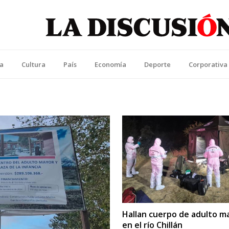
La Discusión
l Diario de la Región de Ñuble
ca
Cultura
País
Economía
Deporte
Corporativa
Hallan cuerpo de adulto m
en el río Chillán