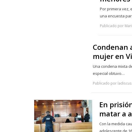
Por primera vez, e
una encuesta pa
Publicado por Mari
Condenan a
mujer en Vi
Una condena mixta de 
especial obtuvo…
Publicado por ladiscus
En prisió
matar a 
Con la medida cau
adolescente de 1