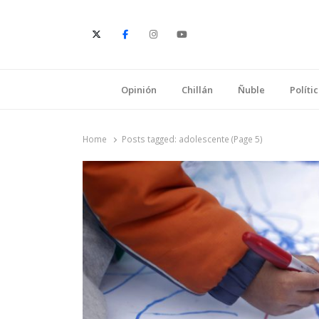
E
Opinión
Chillán
Ñuble
Políti
Home
Posts tagged:
adolescente (Page 5)