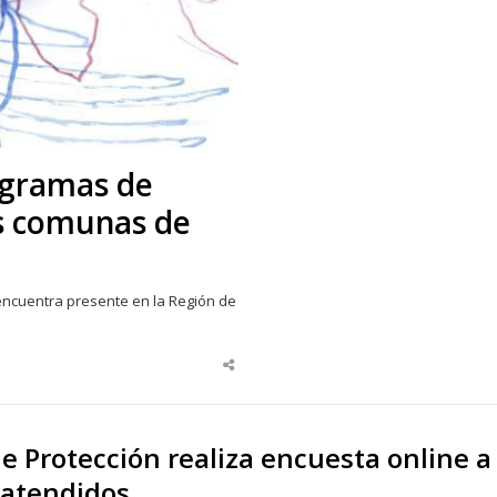
ogramas de
s comunas de
encuentra presente en la Región de
Share
this
post
de Protección realiza encuesta online a
atendidos