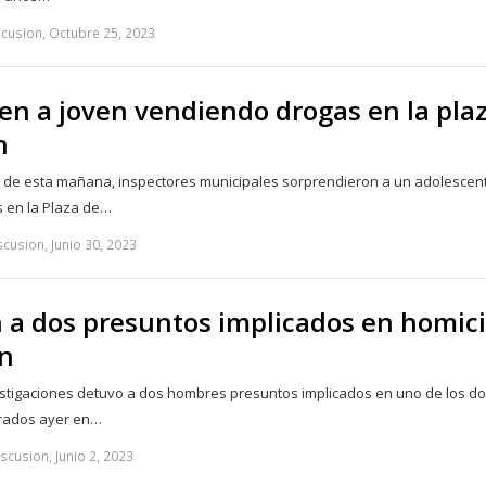
scusion, Octubre 25, 2023
en a joven vendiendo drogas en la pla
n
5 de esta mañana, inspectores municipales sorprendieron a un adolescen
 en la Plaza de…
cusion, Junio 30, 2023
 a dos presuntos implicados en homici
án
vestigaciones detuvo a dos hombres presuntos implicados en uno de los d
trados ayer en…
scusion, Junio 2, 2023