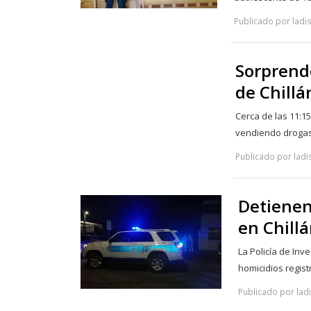
Publicado por ladi
Sorprend
de Chillá
Cerca de las 11:1
vendiendo drogas
Publicado por ladis
Detienen
en Chill
La Policía de In
homicidios regis
Publicado por ladi