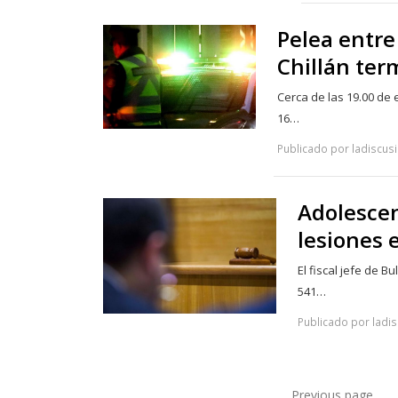
Pelea entre
Chillán ter
Cerca de las 19.00 de 
16…
Publicado por ladiscus
Adolescen
lesiones 
El fiscal jefe de 
541…
Publicado por ladis
Previous page