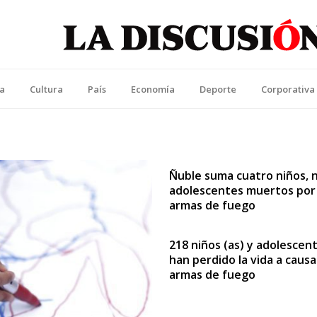
La Discusión
l Diario de la Región de Ñuble
ca
Cultura
País
Economía
Deporte
Corporativa
Ñuble suma cuatro niños, n
adolescentes muertos por
armas de fuego
218 niños (as) y adolescen
han perdido la vida a causa
armas de fuego