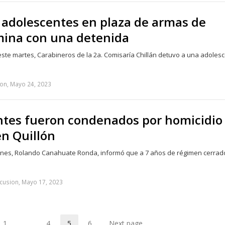
 adolescentes en plaza de armas de
mina con una detenida
este martes, Carabineros de la 2a. Comisaría Chillán detuvo a una adoles
ion, Mayo 24, 2023
tes fueron condenados por homicidio
en Quillón
Bulnes, Rolando Canahuate Ronda, informó que a 7 años de régimen cerrad
cusion, Mayo 17, 2023
1
…
4
5
6
Next page