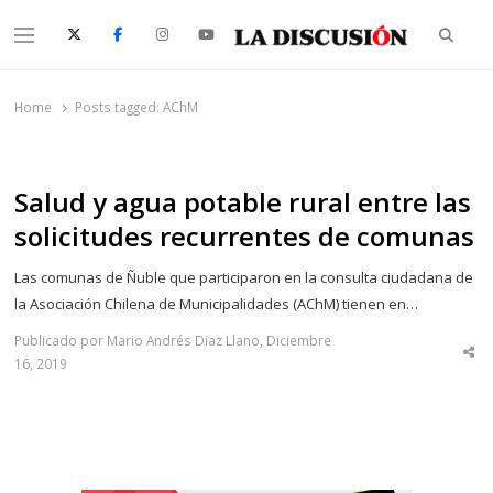
Searc
Menu
La Discusión
El Diario de la Región de Ñuble
Home
Posts tagged:
AChM
Salud y agua potable rural entre las
solicitudes recurrentes de comunas
Las comunas de Ñuble que participaron en la consulta ciudadana de
la Asociación Chilena de Municipalidades (AChM) tienen en…
Publicado por Mario Andrés Diaz Llano, Diciembre
Sha
16, 2019
thi
po