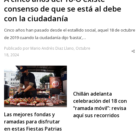
consenso de que se está al debe
con la ciudadanía
Cinco años han pasado desde el estallido social, aquel 18 de octubre
de 2019 cuando la ciudadanía dijo ‘basta’,…
Publicado por Mario Andrés Diaz Llano, Octubre
Sha
18, 2024
thi
po
Chillán adelanta
celebración del 18 con
“ramada móvil”: revisa
Las mejores fondas y
aquí sus recorridos
ramadas para disfrutar
en estas Fiestas Patrias