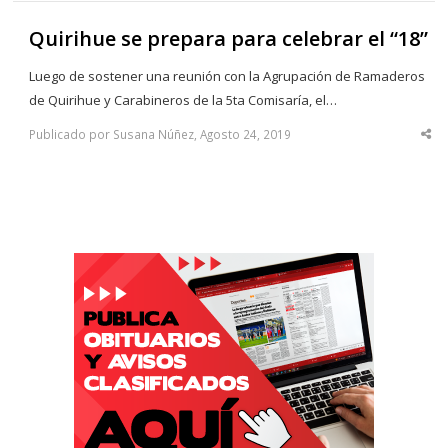
Quirihue se prepara para celebrar el “18”
Luego de sostener una reunión con la Agrupación de Ramaderos
de Quirihue y Carabineros de la 5ta Comisaría, el…
Publicado por Susana Núñez, Agosto 24, 2019
Sha
thi
po