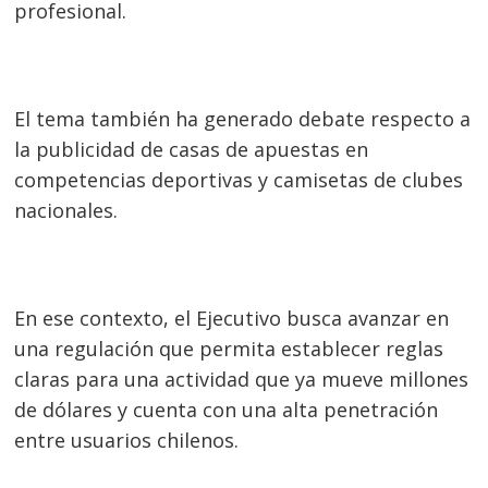
profesional.
El tema también ha generado debate respecto a
la publicidad de casas de apuestas en
competencias deportivas y camisetas de clubes
nacionales.
En ese contexto, el Ejecutivo busca avanzar en
una regulación que permita establecer reglas
claras para una actividad que ya mueve millones
de dólares y cuenta con una alta penetración
entre usuarios chilenos.