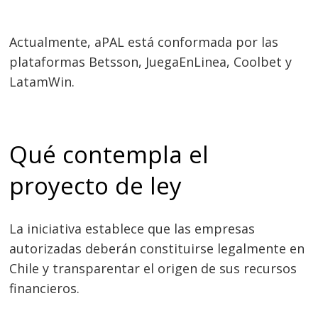
Actualmente, aPAL está conformada por las
plataformas Betsson, JuegaEnLinea, Coolbet y
LatamWin.
Navegación
Qué contempla el
de
s
proyecto de ley
entradas
La iniciativa establece que las empresas
autorizadas deberán constituirse legalmente en
Chile y transparentar el origen de sus recursos
financieros.