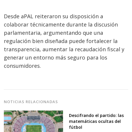
Desde aPAL reiteraron su disposición a
colaborar técnicamente durante la discusión
parlamentaria, argumentando que una
regulación bien diseñada puede fortalecer la
transparencia, aumentar la recaudación fiscal y
generar un entorno más seguro para los
consumidores.
NOTICIAS RELACIONADAS
Descifrando el partido: las
matemáticas ocultas del
fútbol