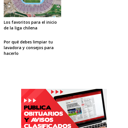
Los favoritos para el inicio
de la liga chilena
Por qué debes limpiar tu
lavadora y consejos para
hacerlo