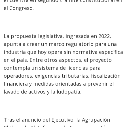
el Congreso.
La propuesta legislativa, ingresada en 2022,
apunta a crear un marco regulatorio para una
industria que hoy opera sin normativa específica
en el país. Entre otros aspectos, el proyecto
contempla un sistema de licencias para
operadores, exigencias tributarias, fiscalización
financiera y medidas orientadas a prevenir el
lavado de activos y la ludopatía.
Tras el anuncio del Ejecutivo, la Agrupación