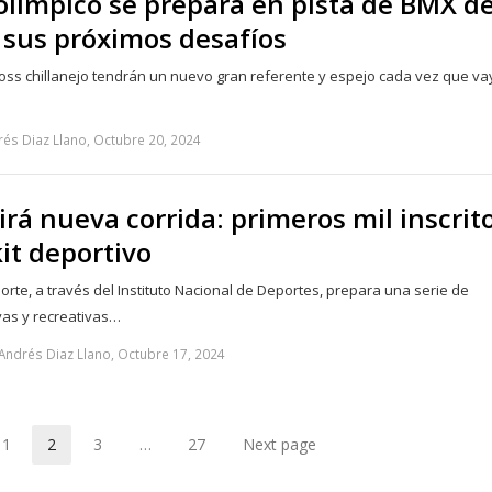
 olímpico se prepara en pista de BMX d
 sus próximos desafíos
ross chillanejo tendrán un nuevo gran referente y espejo cada vez que va
és Diaz Llano, Octubre 20, 2024
virá nueva corrida: primeros mil inscrit
kit deportivo
porte, a través del Instituto Nacional de Deportes, prepara una serie de
vas y recreativas…
Andrés Diaz Llano, Octubre 17, 2024
1
2
3
…
27
Next page
Page
Page
Page
Page