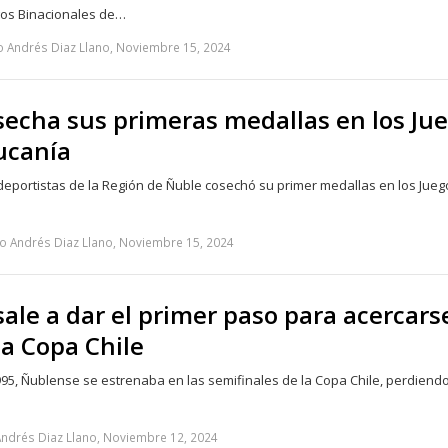
egos Binacionales de…
o Andrés Diaz Llano, Noviembre 15, 2024
secha sus primeras medallas en los Ju
ucanía
deportistas de la Región de Ñuble cosechó su primer medallas en los Jueg
o Andrés Diaz Llano, Noviembre 15, 2024
ale a dar el primer paso para acercars
 la Copa Chile
995, Ñublense se estrenaba en las semifinales de la Copa Chile, perdiendo
Andrés Diaz Llano, Noviembre 12, 2024