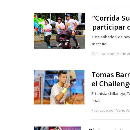
“Corrida Su
participar 
Este sábado 9 de novi
Instituto…
Publicado por Mario A
Tomas Barri
el Challeng
El tenista chillanejo,
final…
Publicado por Mario An