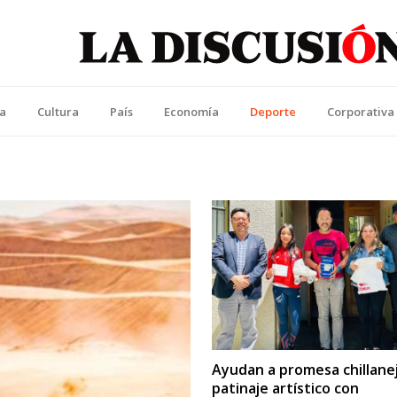
La Discusión
l Diario de la Región de Ñuble
ca
Cultura
País
Economía
Deporte
Corporativa
Ayudan a promesa chillanej
patinaje artístico con