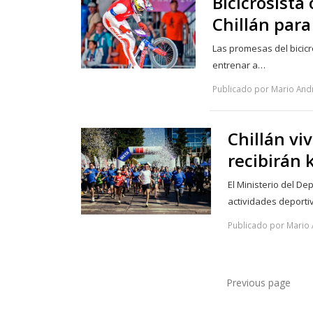
Bicicrosista
Chillán para
Las promesas del bicic
entrenar a…
Publicado por Mario Andr
Chillán vi
recibirán 
El Ministerio del De
actividades deporti
Publicado por Mario 
Previous page