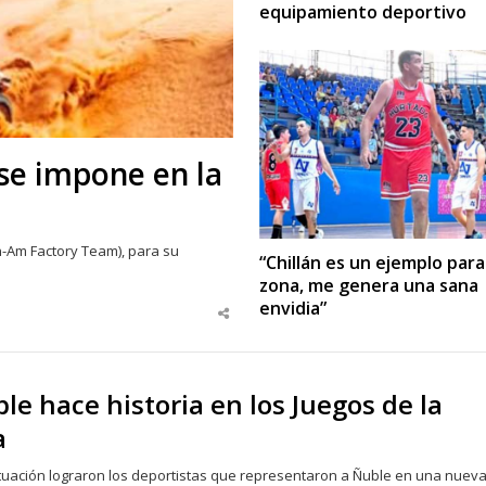
equipamiento deportivo
se impone en la
n-Am Factory Team), para su
“Chillán es un ejemplo para
zona, me genera una sana
envidia”
Share
this
post
e hace historia en los Juegos de la
a
uación lograron los deportistas que representaron a Ñuble en una nuev