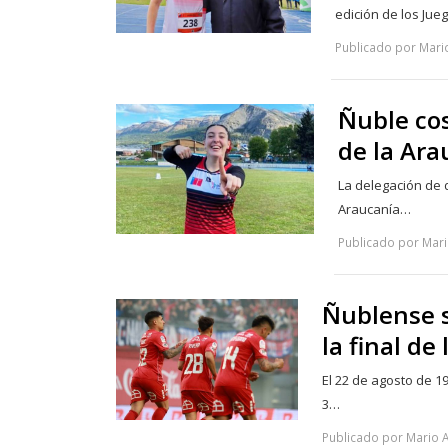
edición de los Ju
Publicado por Mari
Ñuble co
de la Ara
La delegación de 
Araucanía…
Publicado por Mari
Ñublense s
la final de
El 22 de agosto de 1
3…
Publicado por Mario 