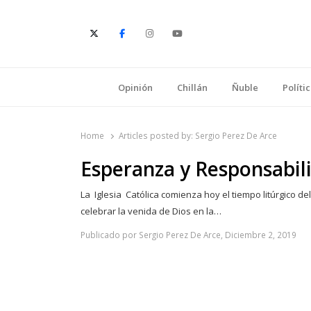
E
Opinión
Chillán
Ñuble
Políti
Home
Articles posted by:
Sergio Perez De Arce
Esperanza y Responsabil
La Iglesia Católica comienza hoy el tiempo litúrgico d
celebrar la venida de Dios en la…
Publicado por Sergio Perez De Arce, Diciembre 2, 2019