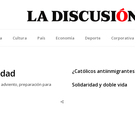
La Discusión
l Diario de la Región de Ñuble
ca
Cultura
País
Economía
Deporte
Corporativa
idad
¿Católicos antiinmigrantes
Solidaridad y doble vida
el adviento, preparación para
Share
this
post