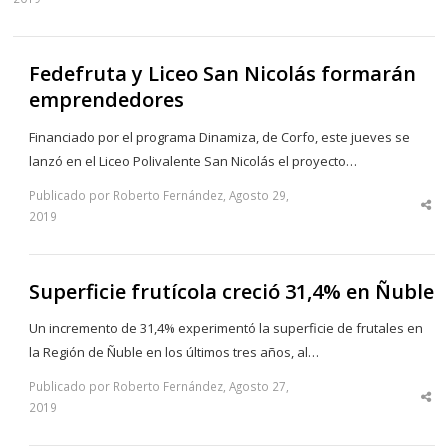
thi
po
Fedefruta y Liceo San Nicolás formarán
emprendedores
Financiado por el programa Dinamiza, de Corfo, este jueves se
lanzó en el Liceo Polivalente San Nicolás el proyecto…
Publicado por Roberto Fernández, Agosto 29,
Sha
2019
thi
po
Superficie frutícola creció 31,4% en Ñuble
Un incremento de 31,4% experimentó la superficie de frutales en
la Región de Ñuble en los últimos tres años, al…
Publicado por Roberto Fernández, Agosto 27,
Sha
2019
thi
po