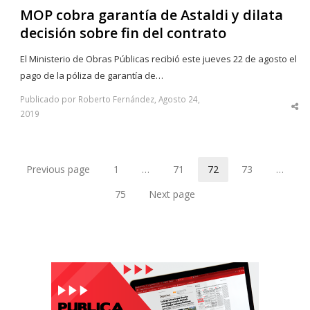
MOP cobra garantía de Astaldi y dilata
decisión sobre fin del contrato
El Ministerio de Obras Públicas recibió este jueves 22 de agosto el
pago de la póliza de garantía de…
Publicado por Roberto Fernández, Agosto 24,
Sha
2019
thi
po
Previous page
1
…
71
72
73
…
Page
Page
Page
Page
75
Next page
Page