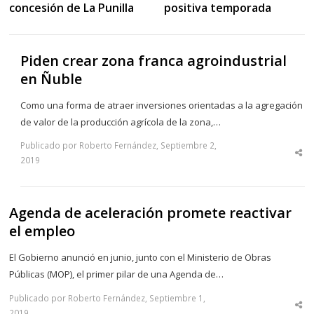
concesión de La Punilla
positiva temporada
Piden crear zona franca agroindustrial
en Ñuble
Como una forma de atraer inversiones orientadas a la agregación
de valor de la producción agrícola de la zona,…
Publicado por Roberto Fernández, Septiembre 2,
Sha
2019
thi
po
Agenda de aceleración promete reactivar
el empleo
El Gobierno anunció en junio, junto con el Ministerio de Obras
Públicas (MOP), el primer pilar de una Agenda de…
Publicado por Roberto Fernández, Septiembre 1,
Sha
2019