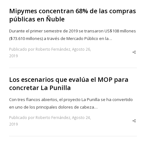
Mipymes concentran 68% de las compras
públicas en Ñuble
Durante el primer semestre de 2019 se transaron US$108 millones
($73.610 millones) a través de Mercado Público en la…
Publicado por Roberto Fernández, Agosto 26,
Sha
2019
thi
po
Los escenarios que evalúa el MOP para
concretar La Punilla
Con tres flancos abiertos, el proyecto La Punilla se ha convertido
en uno de los principales dolores de cabeza…
Publicado por Roberto Fernández, Agosto 24,
Sha
2019
thi
po