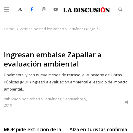
Searc
Menu
La Discusión
El Diario de la Región de Ñuble
Home
Articles posted by:
Roberto Fernández (Page 72)
Ingresan embalse Zapallar a
evaluación ambiental
Finalmente, y con nueve meses de retraso, el Ministerio de Obras
Públicas (MOP) ingresó a evaluación ambiental el estudio de impacto
ambiental…
Publicado por Roberto Fernández, Septiembre 5,
Sha
2019
thi
po
MOP pide extinción de la
Alza en turistas confirma