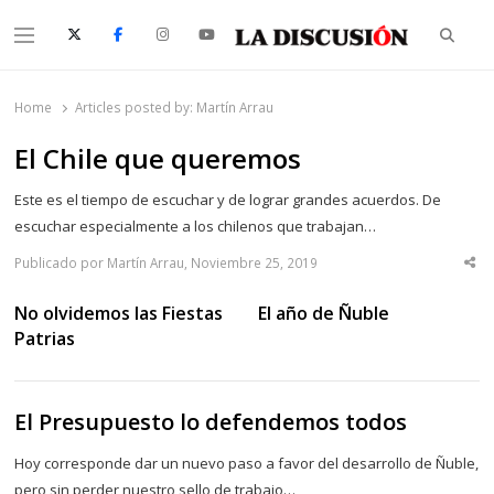
Searc
Menu
La Discusión
El Diario de la Región de Ñuble
Home
Articles posted by:
Martín Arrau
El Chile que queremos
Este es el tiempo de escuchar y de lograr grandes acuerdos. De
escuchar especialmente a los chilenos que trabajan…
Publicado por Martín Arrau, Noviembre 25, 2019
Sha
thi
po
No olvidemos las Fiestas
El año de Ñuble
Patrias
El Presupuesto lo defendemos todos
Hoy corresponde dar un nuevo paso a favor del desarrollo de Ñuble,
pero sin perder nuestro sello de trabajo…