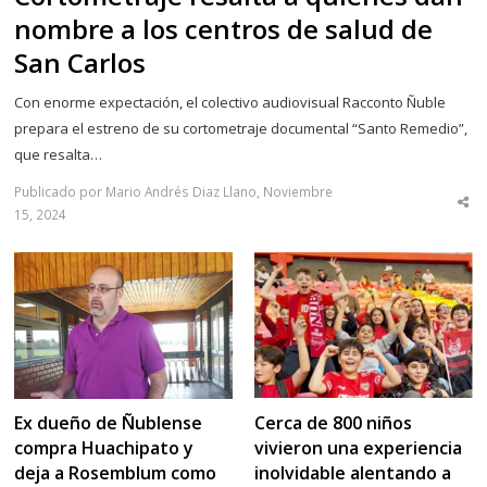
nombre a los centros de salud de
San Carlos
Con enorme expectación, el colectivo audiovisual Racconto Ñuble
prepara el estreno de su cortometraje documental “Santo Remedio”,
que resalta…
Publicado por Mario Andrés Diaz Llano, Noviembre
Sha
15, 2024
thi
po
Cerca de 800 niños
Ex dueño de Ñublense
vivieron una experiencia
compra Huachipato y
inolvidable alentando a
deja a Rosemblum como