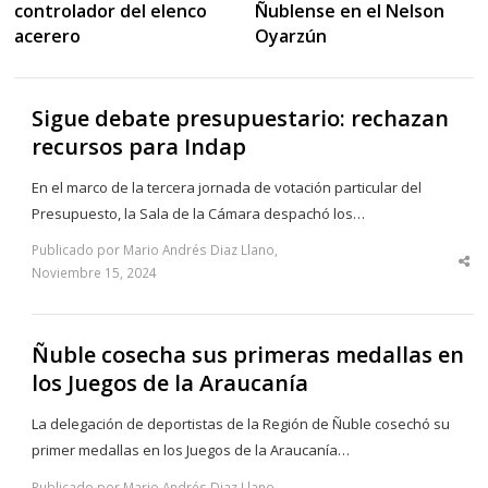
Ñublense en el Nelson
controlador del elenco
Oyarzún
acerero
Sigue debate presupuestario: rechazan
recursos para Indap
En el marco de la tercera jornada de votación particular del
Presupuesto, la Sala de la Cámara despachó los…
Publicado por Mario Andrés Diaz Llano,
Sha
Noviembre 15, 2024
thi
po
Ñuble cosecha sus primeras medallas en
los Juegos de la Araucanía
La delegación de deportistas de la Región de Ñuble cosechó su
primer medallas en los Juegos de la Araucanía…
Publicado por Mario Andrés Diaz Llano,