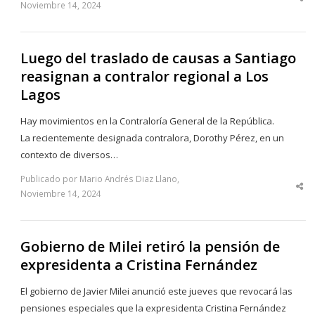
Sha
Noviembre 14, 2024
thi
po
Luego del traslado de causas a Santiago
reasignan a contralor regional a Los
Lagos
Hay movimientos en la Contraloría General de la República.
La recientemente designada contralora, Dorothy Pérez, en un
contexto de diversos…
Publicado por Mario Andrés Diaz Llano,
Sha
Noviembre 14, 2024
thi
po
Gobierno de Milei retiró la pensión de
expresidenta a Cristina Fernández
El gobierno de Javier Milei anunció este jueves que revocará las
pensiones especiales que la expresidenta Cristina Fernández