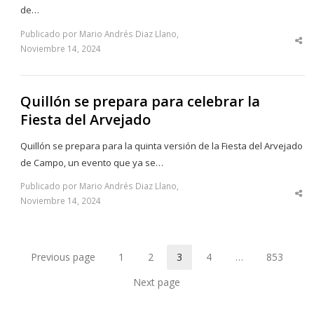
de…
Publicado por Mario Andrés Diaz Llano,
Sha
Noviembre 14, 2024
thi
po
Quillón se prepara para celebrar la
Fiesta del Arvejado
Quillón se prepara para la quinta versión de la Fiesta del Arvejado
de Campo, un evento que ya se…
Publicado por Mario Andrés Diaz Llano,
Sha
Noviembre 14, 2024
thi
po
Previous page
1
2
3
4
…
853
Page
Page
Page
Page
Page
Next page