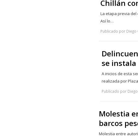
Chillán co
La etapa previa del
Así lo…
Publicado por Diego 
Delincuenc
se instal
A inicios de esta 
realizada por Plaz
Publicado por Diego 
Molestia e
barcos pes
Molestia entre auto