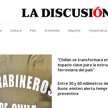
La Discusión
l Diario de la Región de Ñuble
ca
Cultura
País
Economía
Deporte
Corporativa
“Chillán se transformará e
espacio clave para la estr
ferroviaria del país”
Entre 30 y 60 milímetros d
lluvia: emiten alerta temp
preventiva