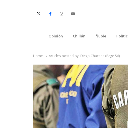
E
Opinión
Chillán
Ñuble
Políti
Home
Articles posted by:
Diego Chacana (Page 56)