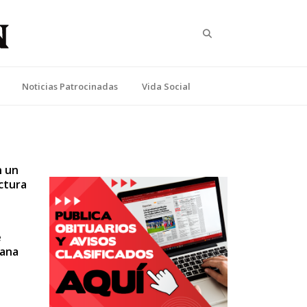
Search
Noticias Patrocinadas
Vida Social
n un
uctura
e
rana