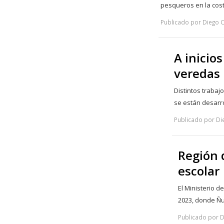
pesqueros en la cos
Publicado por Diego C
A inicio
veredas
Distintos trabaj
se están desar
Publicado por Die
Región 
escolar
El Ministerio d
2023, donde Ñ
Publicado por D