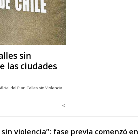
lles sin
de las ciudades
cial del Plan Calles sin Violencia
Share
this
post
e sin violencia”: fase previa comenzó e