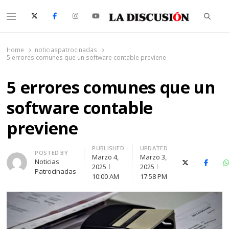
Searc
Menu
La Discusión
El Diario de la Región de Ñuble
Home
noticiaspatrocinadas
5 errores comunes que un software contable previene
5 errores comunes que un
software contable
previene
PUBLISHED
UPDATED
Author
POSTED BY
Marzo 4,
Marzo 3,
Noticias
X (Twitter)
Facebo
2025
2025
Patrocinadas
10:00 AM
17:58 PM